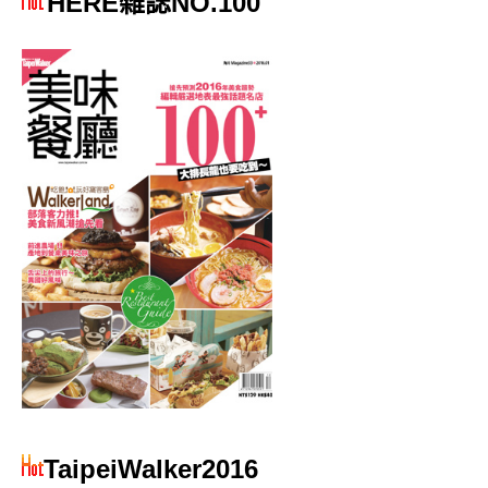
HERE雜誌NO.100
TaipeiWalker2016