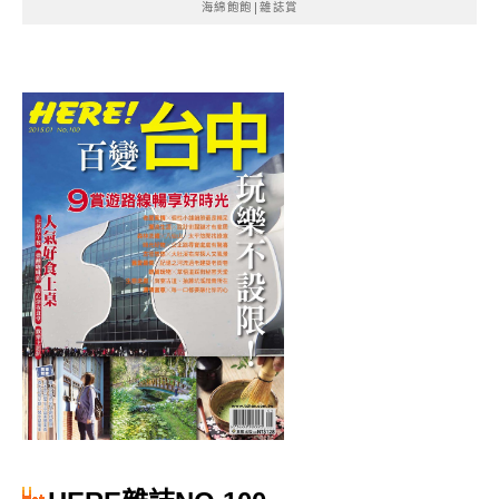
海綿飽飽|雜誌賞