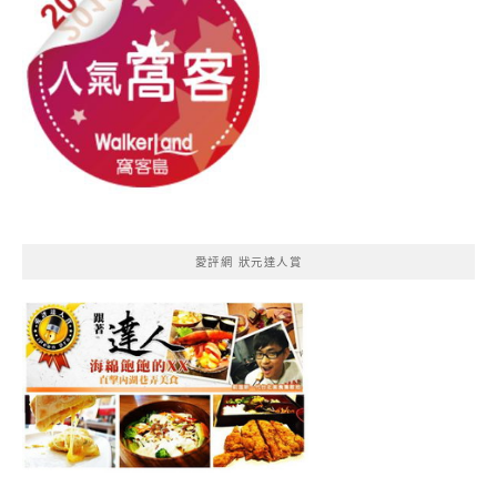
愛評網 狀元達人賞