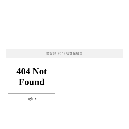
痞客邦 2018社群金點賞