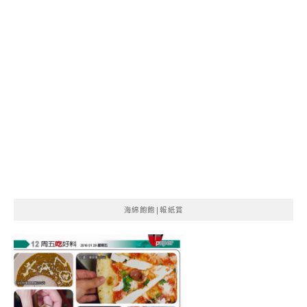
海綿飽飽|報紙賞