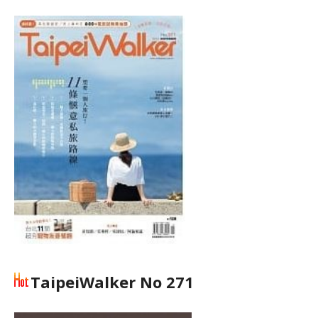
TaipeiWalker No 271