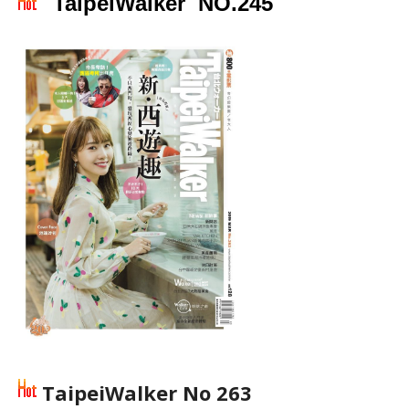
TaipeiWalker NO.245
TaipeiWalker No 263