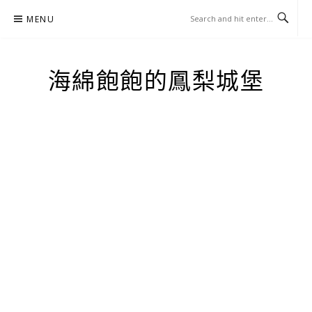
Skip
MENU
to
content
海綿飽飽的鳳梨城堡