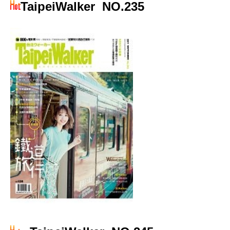
TaipeiWalker
NO.235