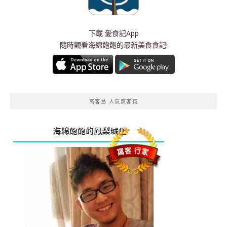
下載
愛食記App
隨時觀看海綿飽飽的最新美食食記!
窩客島 人氣窩客賞