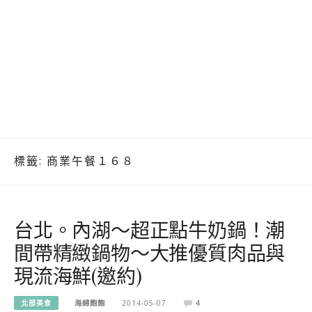
標籤:
商業午餐１６８
台北。內湖～超正點牛奶鍋！潮
間帶精緻鍋物～大推優質肉品與
現流海鮮(邀約)
北部美食
海綿飽飽
2014-05-07
4