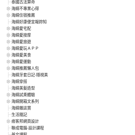
泰國古法算命
海綿不專業心得
海綿住宿推薦
海綿好康便宜報妳知
海綿愛宅配
海綿愛按摩
海綿愛旅遊
海綿愛玩ＡＰＰ
海綿愛美食
海綿愛運動
海綿推薦懶人包
海綿牙套日記-隱視美
海綿穿搭
海綿美髮造型
海綿試乘體驗
海綿開箱文系列
海綿雜誌賞
生活隨記
痞客邦網頁設計
聯成電腦-設計課程
英文課程