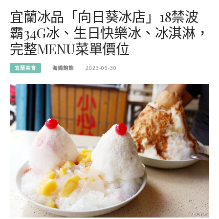
宜蘭冰品「向日葵冰店」18禁波
霸34G冰、生日快樂冰、冰淇淋，
完整MENU菜單價位
宜蘭美食
海綿飽飽
2023-05-30