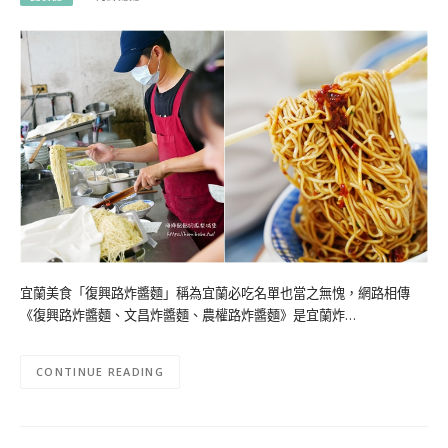
宜蘭美食「復興路炸醬麵」稱為宜蘭必吃名單也當之無愧，網路相傳
《復興路炸醬麵、文昌炸醬麵、農權路炸醬麵》是宜蘭炸…
CONTINUE READING