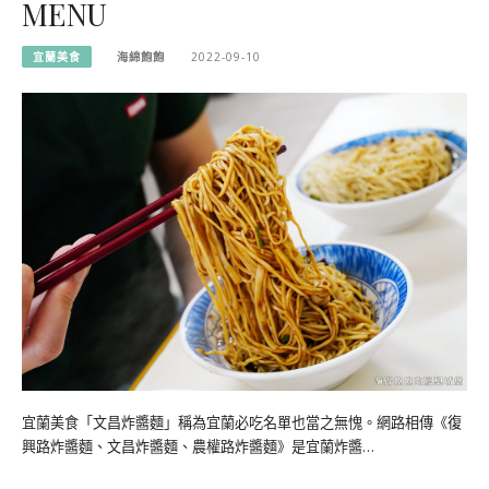
MENU
宜蘭美食
海綿飽飽
2022-09-10
宜蘭美食「文昌炸醬麵」稱為宜蘭必吃名單也當之無愧。網路相傳《復
興路炸醬麵、文昌炸醬麵、農權路炸醬麵》是宜蘭炸醬…