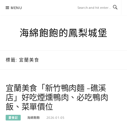
Skip
MENU
to
content
海綿飽飽的鳳梨城堡
標籤:
宜蘭美食
宜蘭美食「新竹鴨肉麵 -礁溪
店」好吃煙燻鴨肉、必吃鴨肉
飯、菜單價位
愛食記
海綿飽飽
2026-01-05