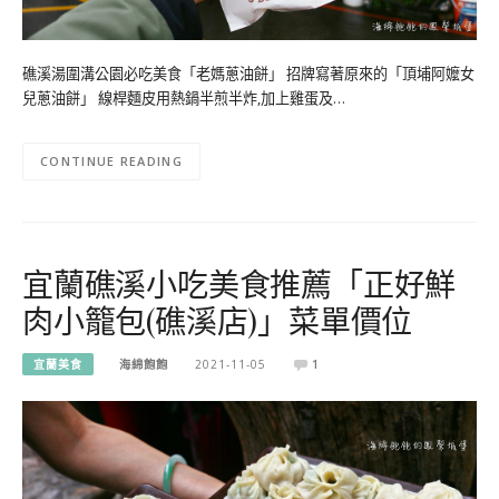
礁溪湯圍溝公園必吃美食「老媽蔥油餅」 招牌寫著原來的「頂埔阿嬤女
兒蔥油餅」 線桿麵皮用熱鍋半煎半炸,加上雞蛋及…
CONTINUE READING
宜蘭礁溪小吃美食推薦「正好鮮
肉小籠包(礁溪店)」菜單價位
宜蘭美食
海綿飽飽
2021-11-05
1