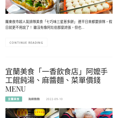
羅東夜市超人氣排隊美食「七巧味三星蔥多餅」 連平日來都要排隊，假
日就更不用說了！ 雖沒有像阿灶伯那麼誇張，但也…
CONTINUE READING
宜蘭美食「一香飲食店」阿嬤手
工餛飩湯、麻醬麵、菜單價錢
MENU
宜蘭美食
海綿飽飽
2022-09-10