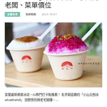
老闆、菜單價位
宜蘭美食
海綿飽飽
2021-10-01
宜蘭最新網美冰店，IG熱門打卡點推薦！ 名字超逗趣的「小山丘刨冰
whatthehill」 田野旁的微老宅騎樓，…