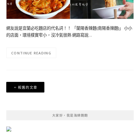
網友說是宜蘭必吃麵店的代名詞！！ 「蘭陽香辣麵(南陽香辣麵)」 小小
的店面，環境樸實窄小，沒冷氣很熱 網路寫說…
CONTINUE READING
文
較舊的文章
章
導
覽
大家好，我是海綿飽飽