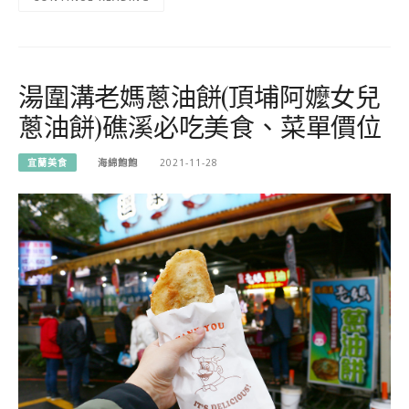
湯圍溝老媽蔥油餅(頂埔阿嬤女兒
蔥油餅)礁溪必吃美食、菜單價位
宜蘭美食
海綿飽飽
2021-11-28