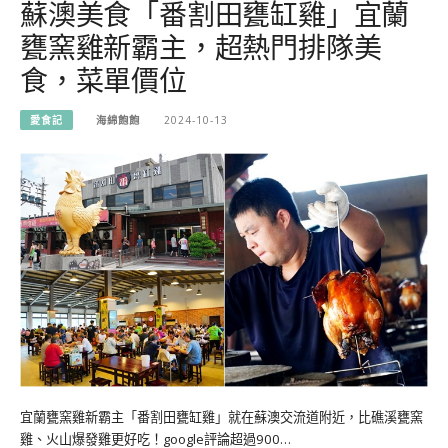
蘇澳美食「番割田甕缸雞」宜蘭
甕窯雞新霸主，超熱門排隊美
食，菜單價位
愛食記
海綿飽飽
2024-10-13
宜蘭甕窯雞新霸主「番割田甕缸雞」就在蘇澳交流道附近，比礁溪甕窯
雞、火山爆發雞更好吃！google評論超過900…