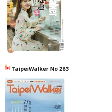
TaipeiWalker No 263