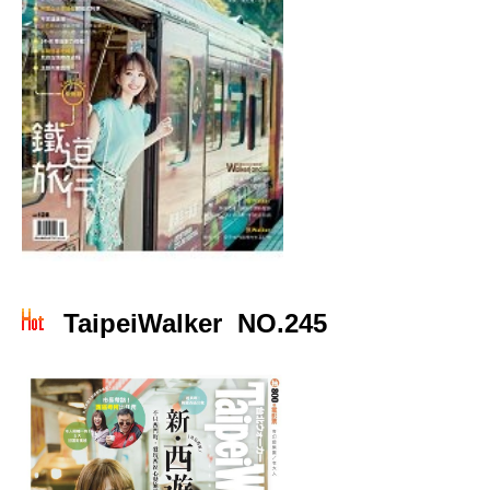
TaipeiWalker NO.245