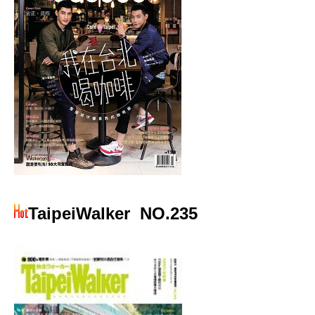
TaipeiWalker
NO.235