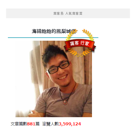
窩客島 人氣窩客賞