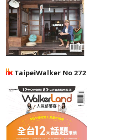
TaipeiWalker No 272