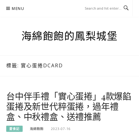
Skip
MENU
to
content
海綿飽飽的鳳梨城堡
標籤:
實心蛋捲DCARD
台中伴手禮「實心蛋捲」4款爆餡
蛋捲及新世代粹蛋捲，過年禮
盒、中秋禮盒、送禮推薦
愛食記
海綿飽飽
2023-07-16