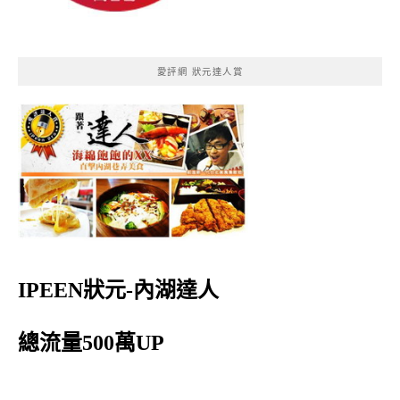
愛評網 狀元達人賞
IPEEN狀元-內湖達人
總流量500萬UP