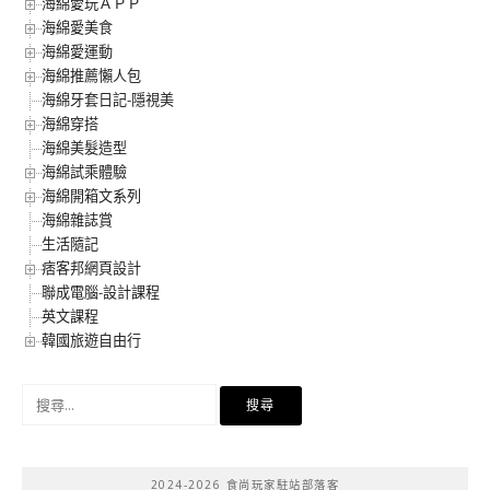
海綿愛玩ＡＰＰ
海綿愛美食
海綿愛運動
海綿推薦懶人包
海綿牙套日記-隱視美
海綿穿搭
海綿美髮造型
海綿試乘體驗
海綿開箱文系列
海綿雜誌賞
生活隨記
痞客邦網頁設計
聯成電腦-設計課程
英文課程
韓國旅遊自由行
搜
尋
關
鍵
2024-2026 食尚玩家駐站部落客