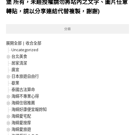
堡
所有，未經授權請勿將站內之文字、圖片任意
轉貼，請以分享連結代替複製，謝謝)
分類
展開全部
|
收合全部
Uncategorized
台北美食
居家清潔
廣宣
日本旅遊自由行
歇業
泰國古法算命
海綿不專業心得
海綿住宿推薦
海綿好康便宜報妳知
海綿愛宅配
海綿愛按摩
海綿愛旅遊