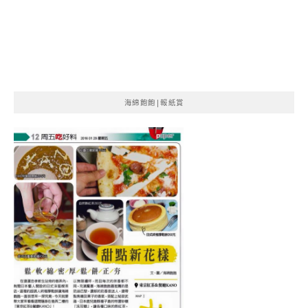
海綿飽飽|報紙賞