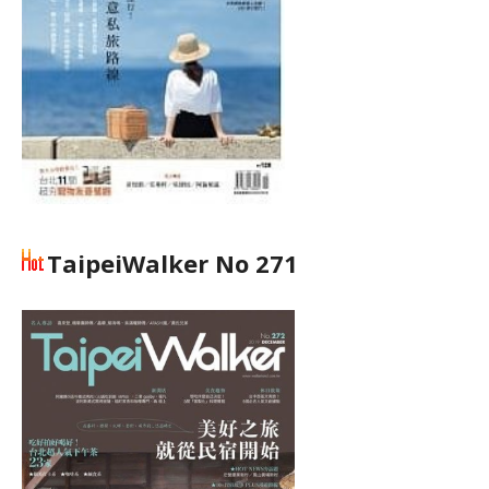
TaipeiWalker No 271