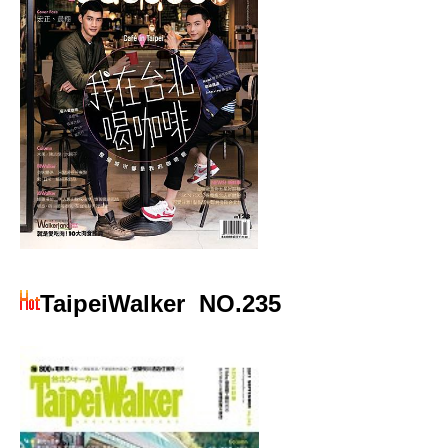
TaipeiWalker
NO.235