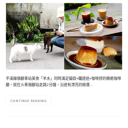
平溪線嶺腳車站美食「羊水」同時滿足貓奴+鐵道迷+咖啡控的療癒咖啡
廳，就在火車嶺腳站走路2分鐘，沿途有漂亮的綠寶…
CONTINUE READING