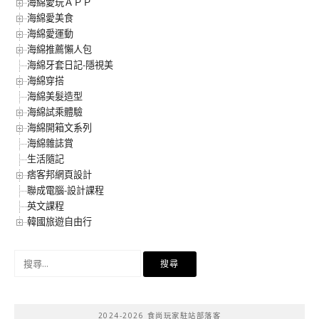
海綿愛玩ＡＰＰ
海綿愛美食
海綿愛運動
海綿推薦懶人包
海綿牙套日記-隱視美
海綿穿搭
海綿美髮造型
海綿試乘體驗
海綿開箱文系列
海綿雜誌賞
生活隨記
痞客邦網頁設計
聯成電腦-設計課程
英文課程
韓國旅遊自由行
搜
尋
關
鍵
2024-2026 食尚玩家駐站部落客