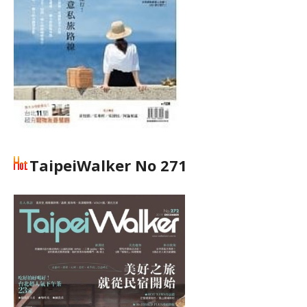
TaipeiWalker No 271