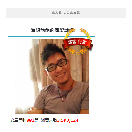
窩客島 人氣窩客賞