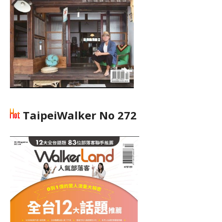
TaipeiWalker No 272