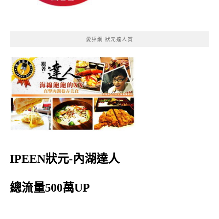
愛評網 狀元達人賞
IPEEN狀元-內湖達人
總流量500萬UP