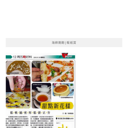
海綿飽飽|報紙賞