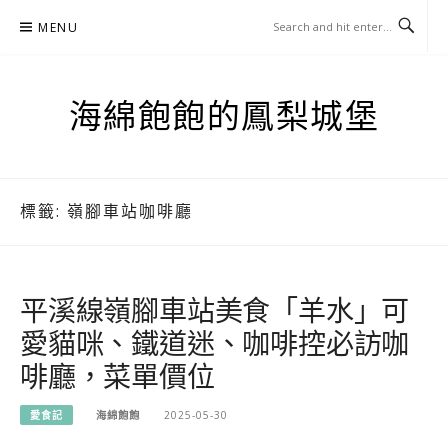
Skip
MENU
to
content
海綿飽飽的鳳梨城堡
標籤:
嶺腳車站咖啡廳
平溪線嶺腳車站美食「羊水」可
愛貓咪、鐵道迷、咖啡控必訪咖
啡廳，菜單價位
愛食記
海綿飽飽
2025-05-30