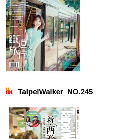
TaipeiWalker NO.245