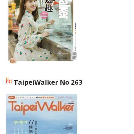
TaipeiWalker No 263