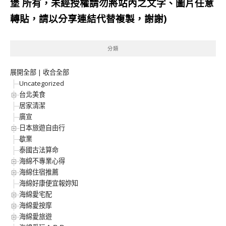
堡
所有，未經授權請勿將站內之文字、圖片任意
轉貼，請以分享連結代替複製，謝謝)
分類
展開全部
|
收合全部
Uncategorized
台北美食
居家清潔
廣宣
日本旅遊自由行
歇業
泰國古法算命
海綿不專業心得
海綿住宿推薦
海綿好康便宜報妳知
海綿愛宅配
海綿愛按摩
海綿愛旅遊