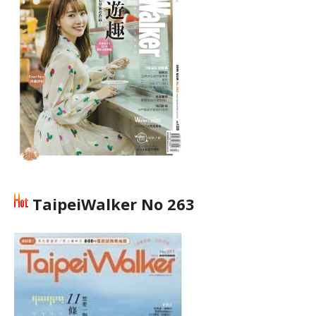
TaipeiWalker No 263