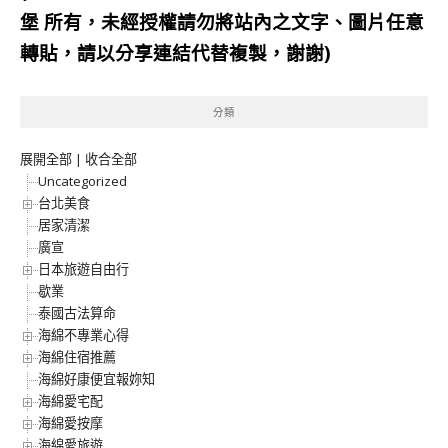
堡
所有，未經授權請勿將站內之文字、圖片任意
轉貼，請以分享連結代替複製，謝謝)
分類
展開全部
|
收合全部
Uncategorized
台北美食
居家清潔
廣宣
日本旅遊自由行
歇業
泰國古法算命
海綿不專業心得
海綿住宿推薦
海綿好康便宜報妳知
海綿愛宅配
海綿愛按摩
海綿愛旅遊