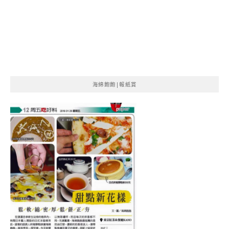
海綿飽飽|報紙賞