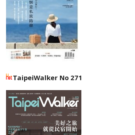
TaipeiWalker No 271