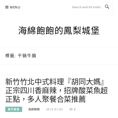
Skip
MENU
to
content
海綿飽飽的鳳梨城堡
標籤:
干鍋牛腩
新竹竹北中式料理『胡同大媽』
正宗四川香麻辣，招牌酸菜魚超
正點，多人聚餐合菜推薦
新竹美食
海綿飽飽
2015-01-03
2