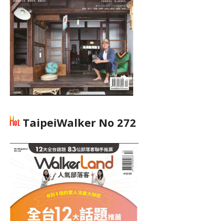
TaipeiWalker No 272