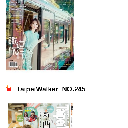
TaipeiWalker NO.245