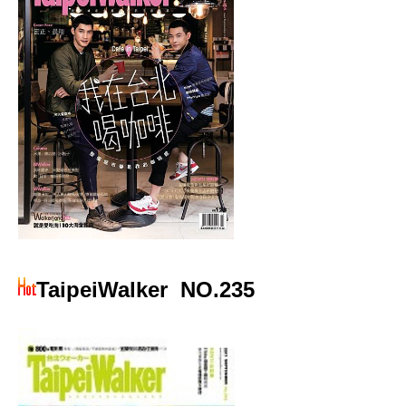
TaipeiWalker
NO.235