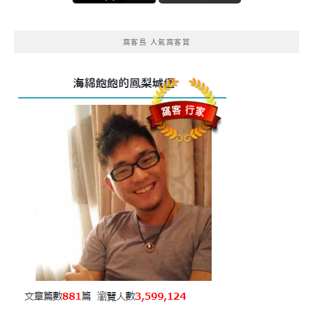
窩客島 人氣窩客賞