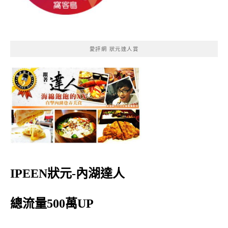
愛評網 狀元達人賞
IPEEN狀元-內湖達人
總流量500萬UP