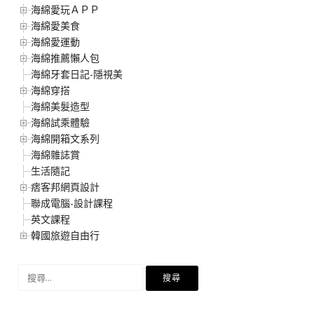
海綿愛玩ＡＰＰ
海綿愛美食
海綿愛運動
海綿推薦懶人包
海綿牙套日記-隱視美
海綿穿搭
海綿美髮造型
海綿試乘體驗
海綿開箱文系列
海綿雜誌賞
生活隨記
痞客邦網頁設計
聯成電腦-設計課程
英文課程
韓國旅遊自由行
搜
尋
關