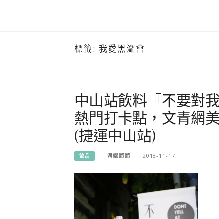
標籤:
我愛黑澀會
中山站飲料『不要對我
熱門打卡點，文青網
(捷運中山站)
海綿飽飽
2018-11-17
飲品