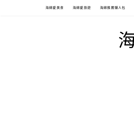
Skip
海綿愛美食
海綿愛旅遊
海綿推薦懶人包
to
content