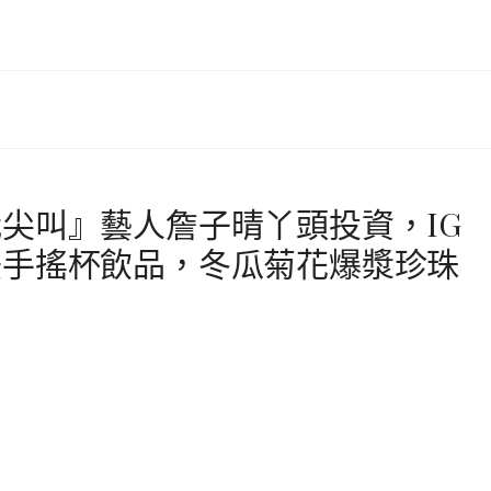
尖叫』藝人詹子晴丫頭投資，IG
美手搖杯飲品，冬瓜菊花爆漿珍珠