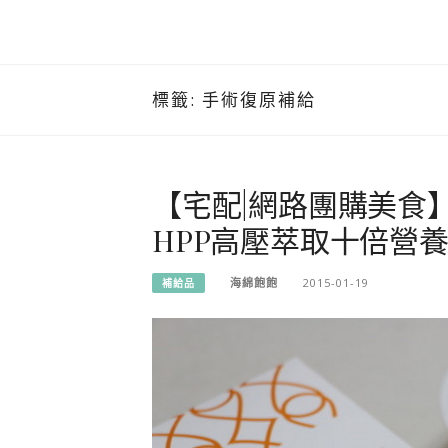
標籤:
手術復原補給
【宅配|網路團購美食
HPP高壓萃取十倍營養
海綿飽飽
2015-01-19
補給品