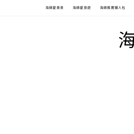
Skip
海綿愛美食
海綿愛旅遊
海綿推薦懶人包
to
content