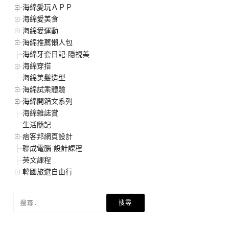
海綿愛玩ＡＰＰ
海綿愛美食
海綿愛運動
海綿推薦懶人包
海綿牙套日記-隱視美
海綿穿搭
海綿美髮造型
海綿試乘體驗
海綿開箱文系列
海綿雜誌賞
生活隨記
痞客邦網頁設計
聯成電腦-設計課程
英文課程
韓國旅遊自由行
搜
尋
關