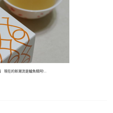
 現在的新潮流是鱸魚精阿!…