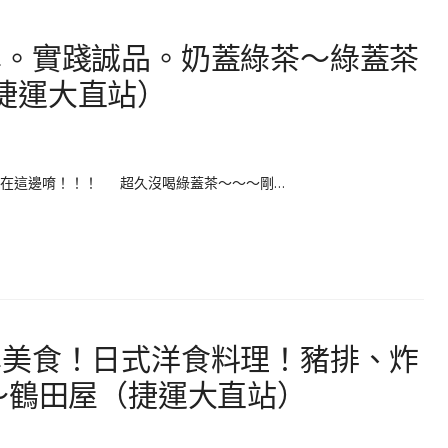
學。實踐誠品。奶蓋綠茶～綠蓋茶
)（捷運大直站）
都在這邊唷！！！ 超久沒喝綠蓋茶～～～剛…
學美食！日式洋食料理！豬排、炸
～鶴田屋（捷運大直站）