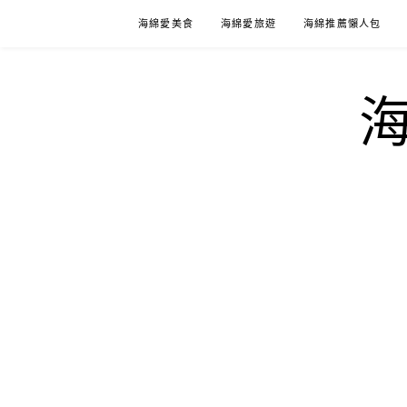
Skip
海綿愛美食
海綿愛旅遊
海綿推薦懶人包
to
content