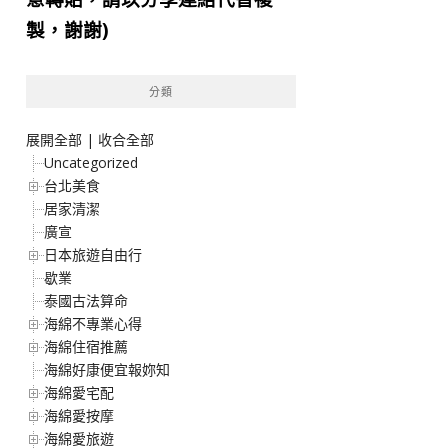
製，謝謝)
分類
展開全部
|
收合全部
Uncategorized
台北美食
居家清潔
廣宣
日本旅遊自由行
歇業
泰國古法算命
海綿不專業心得
海綿住宿推薦
海綿好康便宜報妳知
海綿愛宅配
海綿愛按摩
海綿愛旅遊