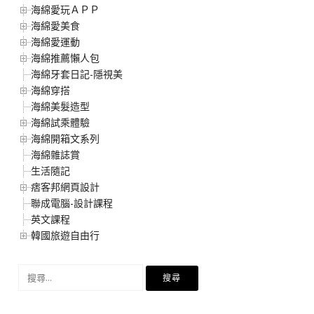
海綿愛玩ＡＰＰ
海綿愛美食
海綿愛運動
海綿推薦懶人包
海綿牙套日記-隱視美
海綿穿搭
海綿美髮造型
海綿試乘體驗
海綿開箱文系列
海綿雜誌賞
生活隨記
痞客邦網頁設計
聯成電腦-設計課程
英文課程
韓國旅遊自由行
搜
尋
關