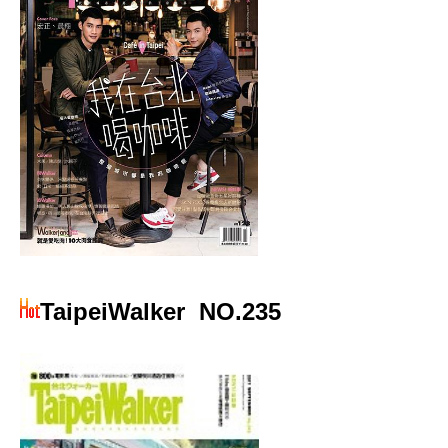
TaipeiWalker
NO.235