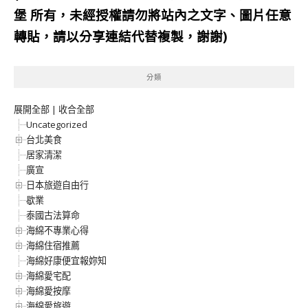
堡
所有，未經授權請勿將站內之文字、圖片任意
轉貼，請以分享連結代替複製，謝謝)
分類
展開全部
|
收合全部
Uncategorized
台北美食
居家清潔
廣宣
日本旅遊自由行
歇業
泰國古法算命
海綿不專業心得
海綿住宿推薦
海綿好康便宜報妳知
海綿愛宅配
海綿愛按摩
海綿愛旅遊