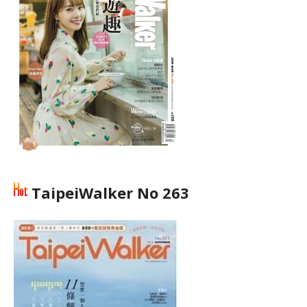
TaipeiWalker No 263