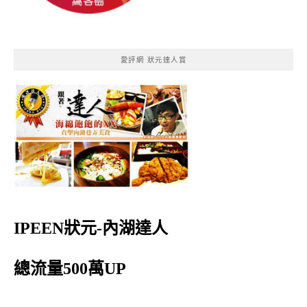
愛評網 狀元達人賞
IPEEN狀元-內湖達人
總流量500萬UP