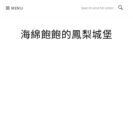
Skip
MENU
to
content
海綿飽飽的鳳梨城堡