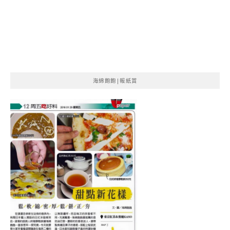
海綿飽飽|報紙賞