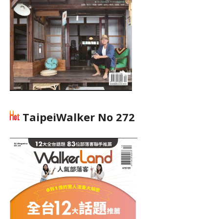
TaipeiWalker No 272