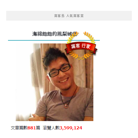
窩客島 人氣窩客賞