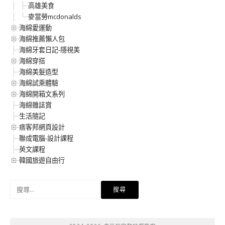
高雄美食
麥當勞mcdonalds
海綿愛運動
海綿推薦懶人包
海綿牙套日記-隱視美
海綿穿搭
海綿美髮造型
海綿試乘體驗
海綿開箱文系列
海綿雜誌賞
生活隨記
痞客邦網頁設計
聯成電腦-設計課程
英文課程
韓國旅遊自由行
搜
尋
關
鍵