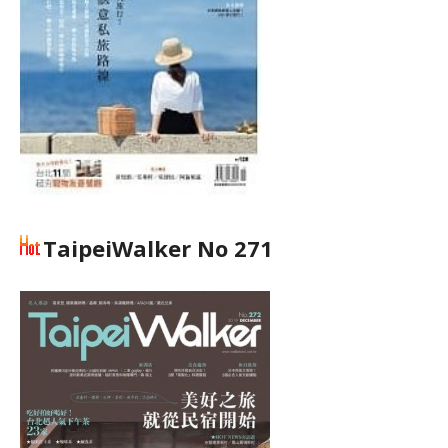
TaipeiWalker No 271