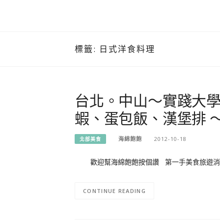
標籤:
日式洋食料理
台北。中山～實踐大
蝦、蛋包飯、漢堡排 
海綿飽飽
2012-10-18
北部美食
歡迎幫海綿飽飽按個讚 第一手美食旅遊消
CONTINUE READING