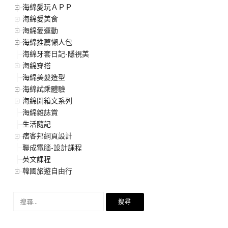
海綿愛玩ＡＰＰ
海綿愛美食
海綿愛運動
海綿推薦懶人包
海綿牙套日記-隱視美
海綿穿搭
海綿美髮造型
海綿試乘體驗
海綿開箱文系列
海綿雜誌賞
生活隨記
痞客邦網頁設計
聯成電腦-設計課程
英文課程
韓國旅遊自由行
搜
尋
關