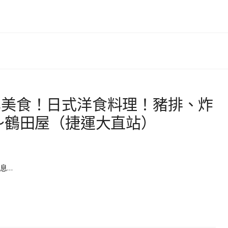
學美食！日式洋食料理！豬排、炸
～鶴田屋（捷運大直站）
息…