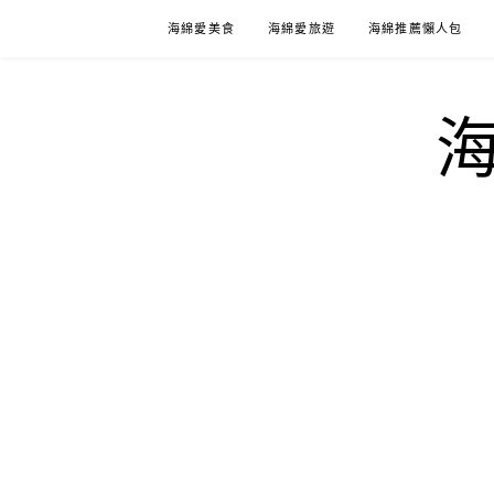
Skip
海綿愛美食
海綿愛旅遊
海綿推薦懶人包
to
content