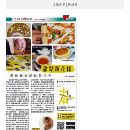
海綿飽飽|報紙賞