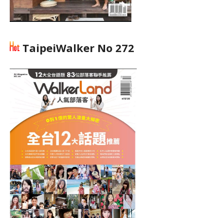
TaipeiWalker No 272