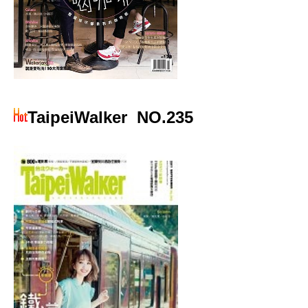
TaipeiWalker
NO.235