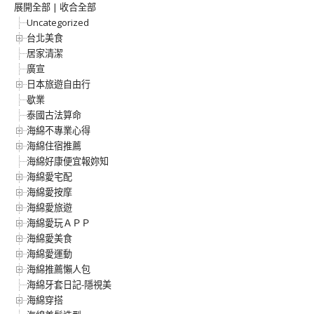
展開全部
|
收合全部
Uncategorized
台北美食
居家清潔
廣宣
日本旅遊自由行
歇業
泰國古法算命
海綿不專業心得
海綿住宿推薦
海綿好康便宜報妳知
海綿愛宅配
海綿愛按摩
海綿愛旅遊
海綿愛玩ＡＰＰ
海綿愛美食
海綿愛運動
海綿推薦懶人包
海綿牙套日記-隱視美
海綿穿搭