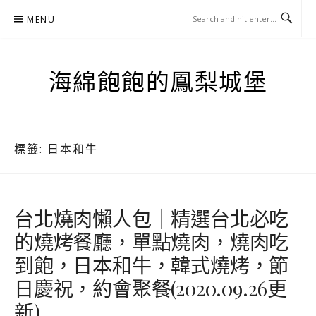
Skip
MENU
to
content
海綿飽飽的鳳梨城堡
標籤:
日本和牛
台北燒肉懶人包｜精選台北必吃
的燒烤餐廳，單點燒肉，燒肉吃
到飽，日本和牛，韓式燒烤，節
日慶祝，約會聚餐(2020.09.26更
新)