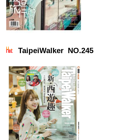
TaipeiWalker NO.245