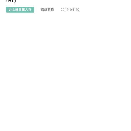
台北燒肉懶人包
海綿飽飽
2019-04-20