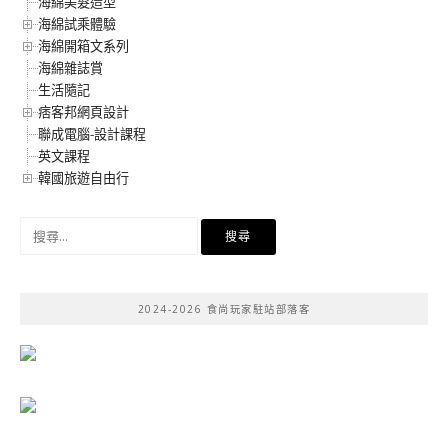
海綿美髮造型
海綿試乘體驗
海綿開箱文系列
海綿雜誌賞
生活隨記
痞客邦網頁設計
聯成電腦-設計課程
英文課程
韓國旅遊自由行
搜
尋
關
鍵
2024-2026 食尚玩家駐站部落客
字: