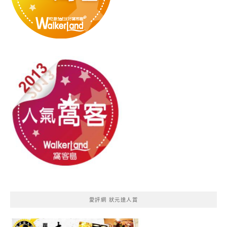
愛評網 狀元達人賞