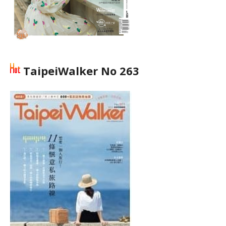
TaipeiWalker No 263