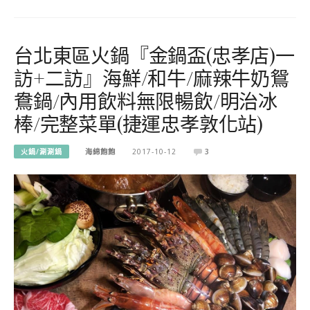
台北東區火鍋『金鍋盃(忠孝店)一
訪+二訪』海鮮/和牛/麻辣牛奶鴛
鴦鍋/內用飲料無限暢飲/明治冰
棒/完整菜單(捷運忠孝敦化站)
火鍋/涮涮鍋
海綿飽飽
2017-10-12
3