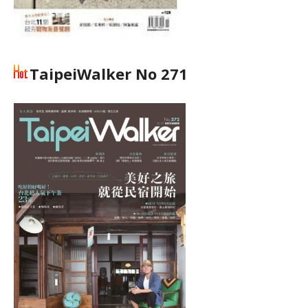
TaipeiWalker No 271