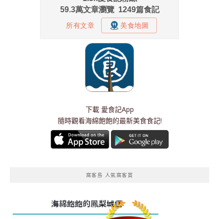
下載
愛食記App
隨時觀看海綿飽飽的最新美食食記!
窩客島 人氣窩客賞