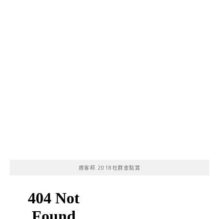
痞客邦 2018社群金點賞