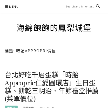
Skip
MENU
to
content
海綿飽飽的鳳梨城堡
標籤:
時飴APPROPRI價位
台北好吃千層蛋糕「時飴
Approprie仁愛圓環店」生日蛋
糕、餅乾三明治、年節禮盒推薦
(菜單價位)
愛食記
海綿飽飽
2025-03-15