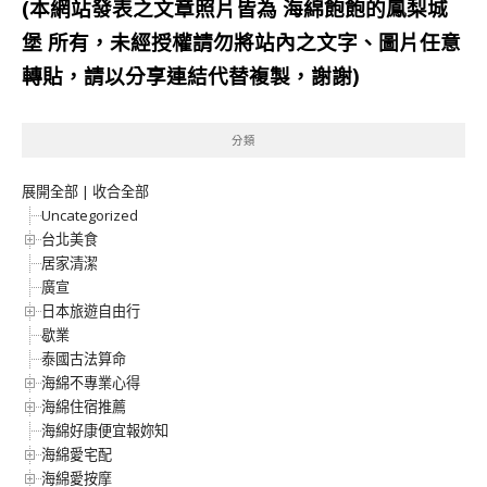
(本網站發表之文章照片皆為
海綿飽飽的鳳梨城
堡
所有，未經授權請勿將站內之文字、圖片任意
轉貼，請以分享連結代替複製，謝謝)
分類
展開全部
|
收合全部
Uncategorized
台北美食
居家清潔
廣宣
日本旅遊自由行
歇業
泰國古法算命
海綿不專業心得
海綿住宿推薦
海綿好康便宜報妳知
海綿愛宅配
海綿愛按摩