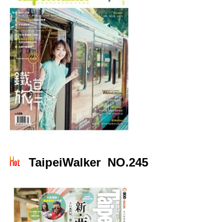
TaipeiWalker NO.245