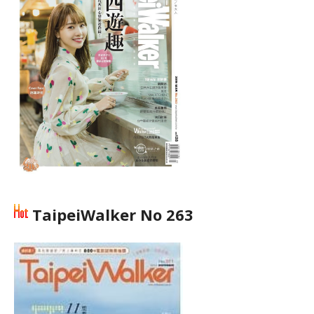
TaipeiWalker No 263