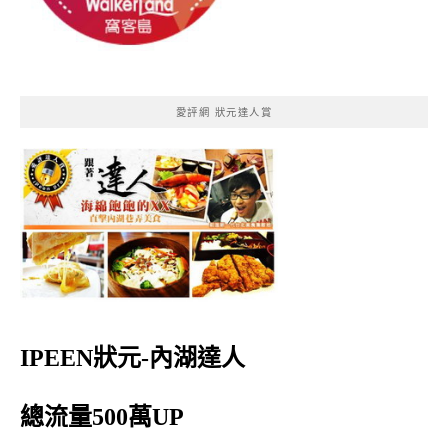
愛評網 狀元達人賞
IPEEN狀元-內湖達人
總流量500萬UP