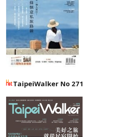
TaipeiWalker No 271