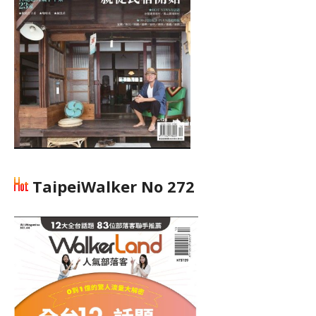
TaipeiWalker No 272