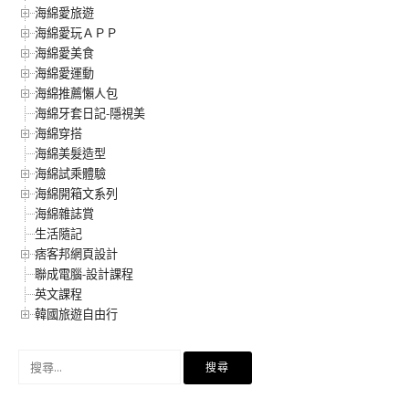
海綿愛旅遊
海綿愛玩ＡＰＰ
海綿愛美食
海綿愛運動
海綿推薦懶人包
海綿牙套日記-隱視美
海綿穿搭
海綿美髮造型
海綿試乘體驗
海綿開箱文系列
海綿雜誌賞
生活隨記
痞客邦網頁設計
聯成電腦-設計課程
英文課程
韓國旅遊自由行
搜
尋
關