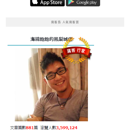
窩客島 人氣窩客賞