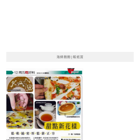
海綿飽飽|報紙賞