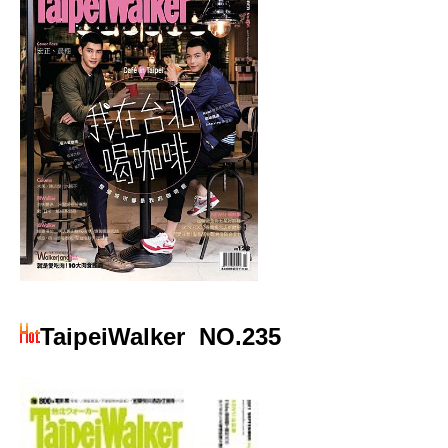
TaipeiWalker
NO.235