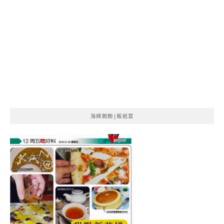
海綿飽飽|報紙賞