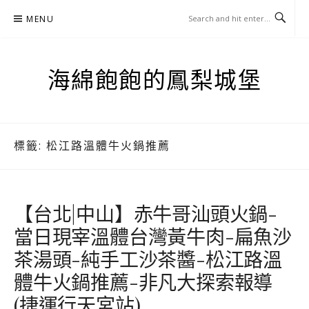
Skip
MENU
to
content
海綿飽飽的鳳梨城堡
標籤:
松江路溫體牛火鍋推薦
【台北|中山】赤牛哥汕頭火鍋-
當日現宰溫體台灣黃牛肉-扁魚沙
茶湯頭-純手工沙茶醬-松江路溫
體牛火鍋推薦-非凡大探索報導
(捷運行天宮站)