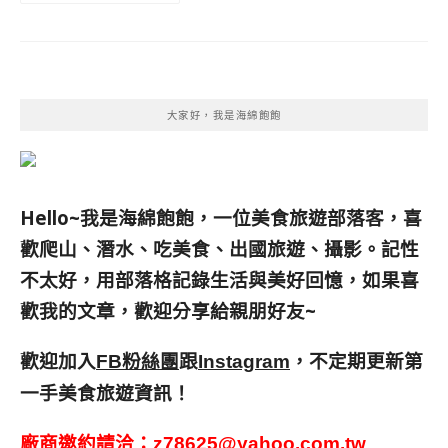
大家好，我是海綿飽飽
Hello~我是海綿飽飽，一位美食旅遊部落客，
喜
歡爬山、潛水、吃美食、出國旅遊、攝影。
記性
不太好，用部落格記錄生活與美好回憶，
如果喜
歡我的文章，歡迎分享給親朋好友
~
歡迎加入
跟
，不定期更新第
FB粉絲團
Instagram
一手美食旅遊資訊！
廠商邀約請洽：
z78625@yahoo.com.tw