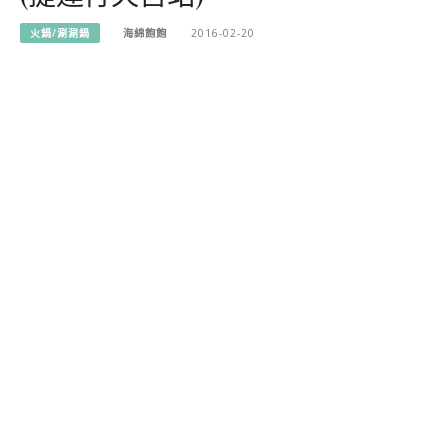
火鍋/涮涮鍋
海綿飽飽
2016-02-20