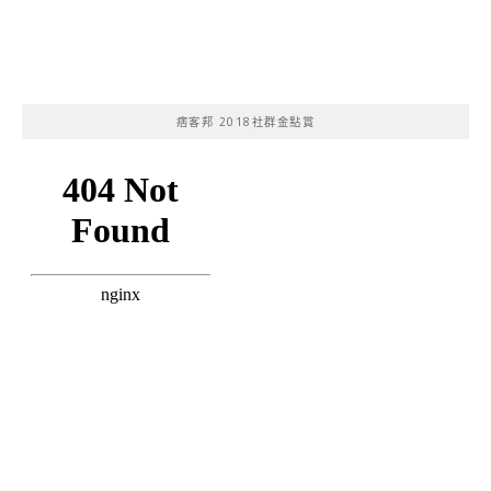
痞客邦 2018社群金點賞