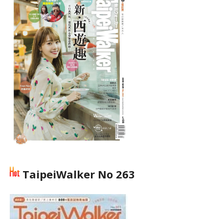
TaipeiWalker No 263