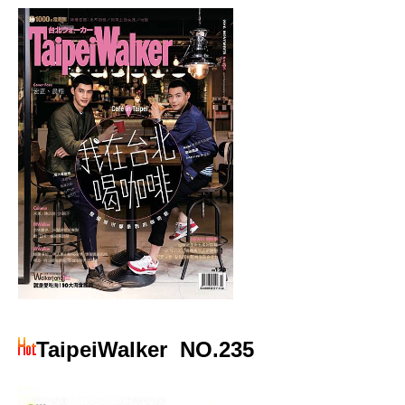
TaipeiWalker
NO.235