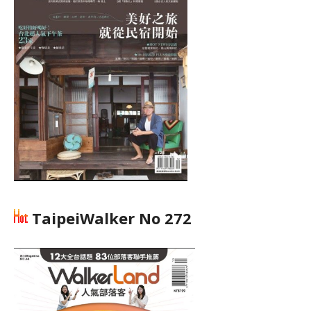
TaipeiWalker No 272