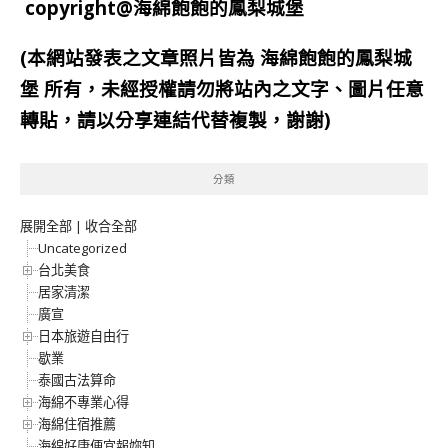
copyright@海綿飽飽的鳳梨城堡
(本網站發表之文章照片皆為
海綿飽飽的鳳梨城
堡
所有，未經授權請勿將站內之文字、圖片任意
轉貼，請以分享連結代替複製，謝謝)
分類
展開全部
|
收合全部
Uncategorized
台北美食
居家清潔
廣宣
日本旅遊自由行
歇業
泰國古法算命
海綿不專業心得
海綿住宿推薦
海綿好康便宜報妳知