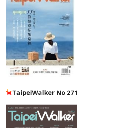
TaipeiWalker No 271