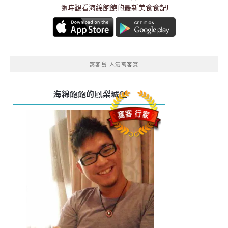
隨時觀看海綿飽飽的最新美食食記!
窩客島 人氣窩客賞