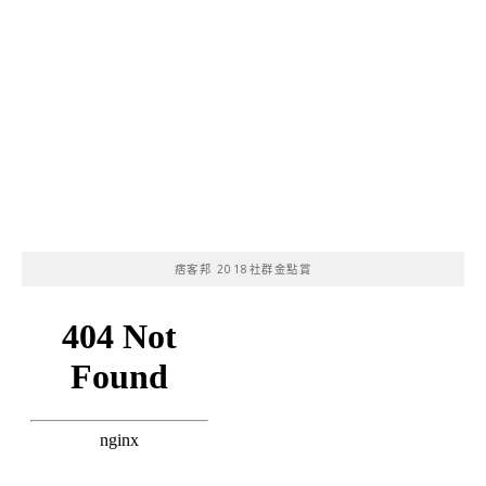
痞客邦 2018社群金點賞