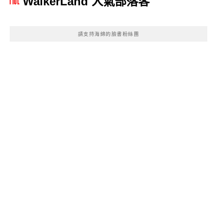
WalkerLand 人氣部落客
請支持海綿的臉書粉絲團