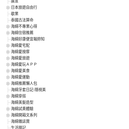
廣宣
日本旅遊自由行
歇業
泰國古法算命
海綿不專業心得
海綿住宿推薦
海綿好康便宜報妳知
海綿愛宅配
海綿愛按摩
海綿愛旅遊
海綿愛玩ＡＰＰ
海綿愛美食
海綿愛運動
海綿推薦懶人包
海綿牙套日記-隱視美
海綿穿搭
海綿美髮造型
海綿試乘體驗
海綿開箱文系列
海綿雜誌賞
生活隨記