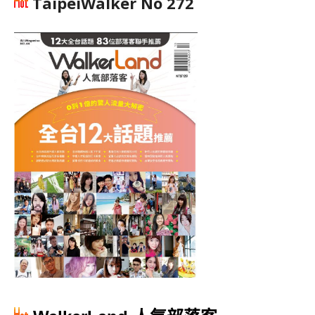
TaipeiWalker No 272