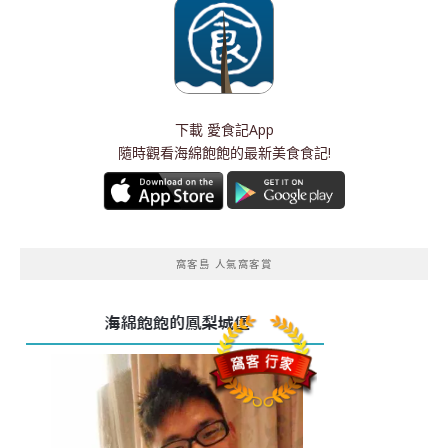
下載
愛食記App
隨時觀看海綿飽飽的最新美食食記!
窩客島 人氣窩客賞