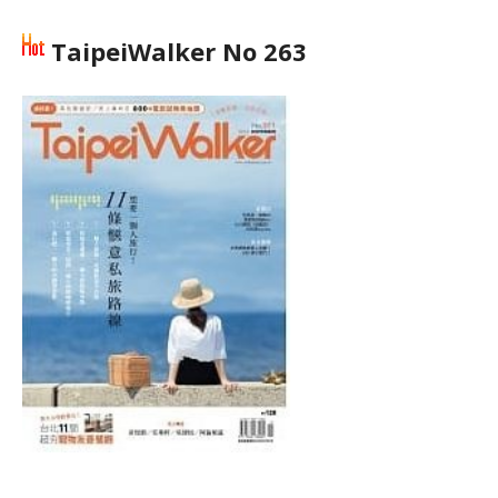
TaipeiWalker No 263