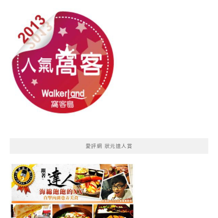
愛評網 狀元達人賞