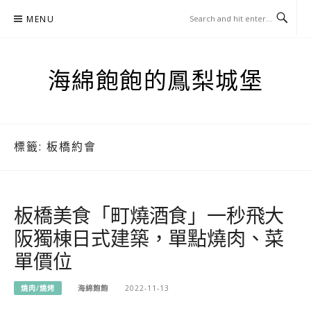
Skip
MENU
to
content
海綿飽飽的鳳梨城堡
標籤:
板橋約會
板橋美食「町燒酒食」一秒飛大
阪獨棟日式建築，單點燒肉、菜
單價位
燒肉/燒烤
海綿飽飽
2022-11-13