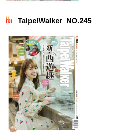
TaipeiWalker NO.245