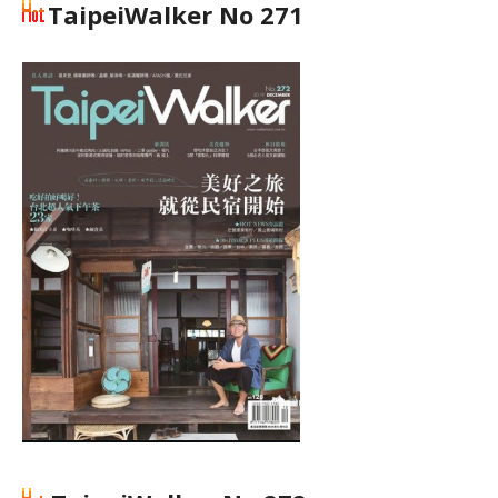
TaipeiWalker No 271