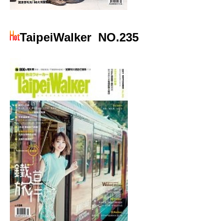
TaipeiWalker
NO.235