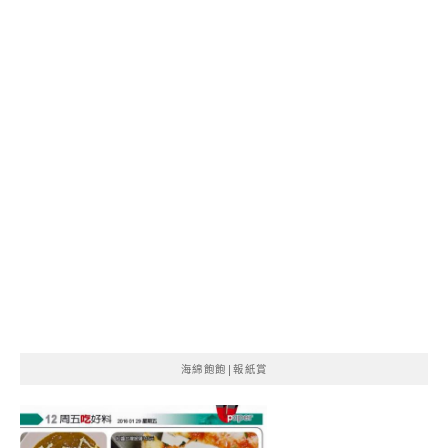
海綿飽飽|報紙賞