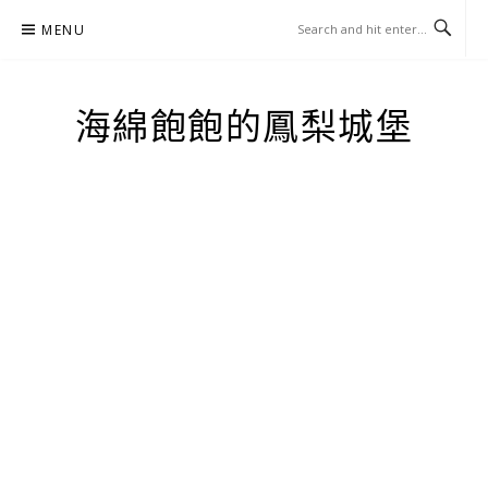
Skip
MENU
to
content
海綿飽飽的鳳梨城堡