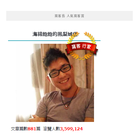
窩客島 人氣窩客賞