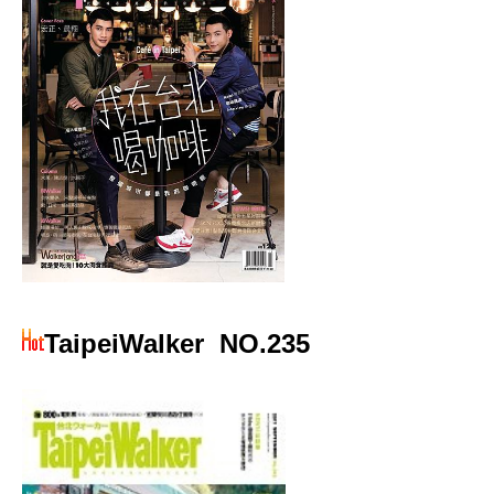
TaipeiWalker
NO.235