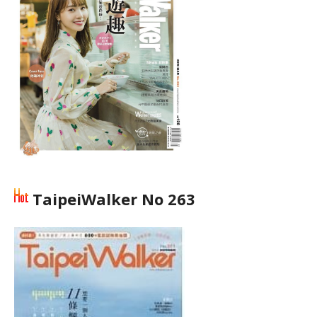
TaipeiWalker No 263