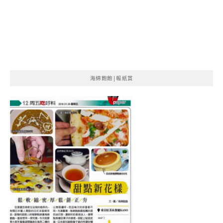
海綿飽飽|報紙賞