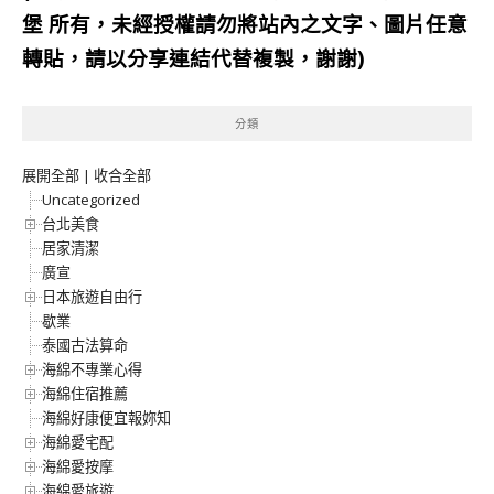
堡
所有，未經授權請勿將站內之文字、圖片任意
轉貼，請以分享連結代替複製，謝謝)
分類
展開全部
|
收合全部
Uncategorized
台北美食
居家清潔
廣宣
日本旅遊自由行
歇業
泰國古法算命
海綿不專業心得
海綿住宿推薦
海綿好康便宜報妳知
海綿愛宅配
海綿愛按摩
海綿愛旅遊