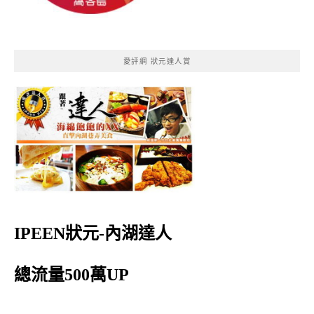
愛評網 狀元達人賞
IPEEN狀元-內湖達人
總流量500萬UP