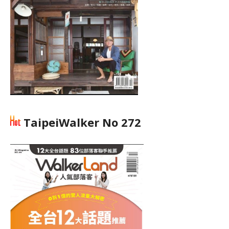
TaipeiWalker No 272