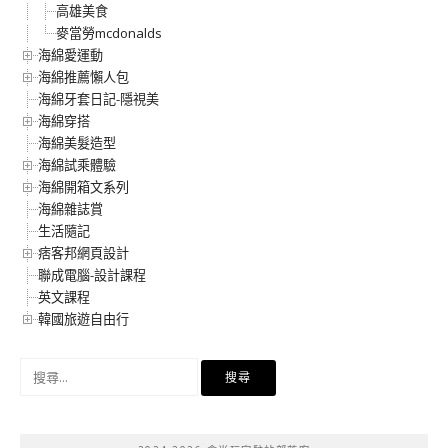
高雄美食
麥當勞mcdonalds
海綿愛運動
海綿推薦懶人包
海綿牙套日記-隱視美
海綿穿搭
海綿美髮造型
海綿試乘體驗
海綿開箱文系列
海綿雜誌賞
生活隨記
痞客邦網頁設計
聯成電腦-設計課程
英文課程
韓國旅遊自由行
搜
尋
關
鍵