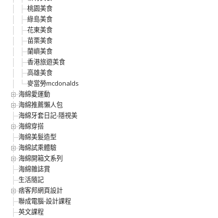
桃園美食
綠島美食
花東美食
苗栗美食
蘭嶼美食
香港旅遊美食
高雄美食
麥當勞mcdonalds
海綿愛運動
海綿推薦懶人包
海綿牙套日記-隱視美
海綿穿搭
海綿美髮造型
海綿試乘體驗
海綿開箱文系列
海綿雜誌賞
生活隨記
痞客邦網頁設計
聯成電腦-設計課程
英文課程