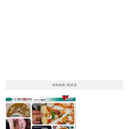
海綿飽飽|報紙賞