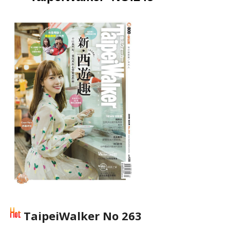
TaipeiWalker No 263