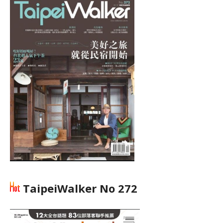
TaipeiWalker No 272