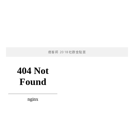
痞客邦 2018社群金點賞