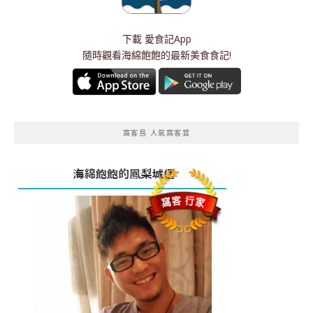
下載
愛食記App
隨時觀看海綿飽飽的最新美食食記!
窩客島 人氣窩客賞