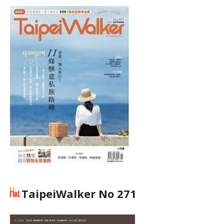
TaipeiWalker No 271