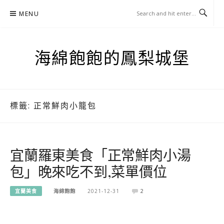
Skip
MENU
to
content
海綿飽飽的鳳梨城堡
標籤:
正常鮮肉小籠包
宜蘭羅東美食「正常鮮肉小湯
包」晚來吃不到,菜單價位
宜蘭美食
海綿飽飽
2021-12-31
2