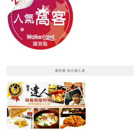
愛評網 狀元達人賞