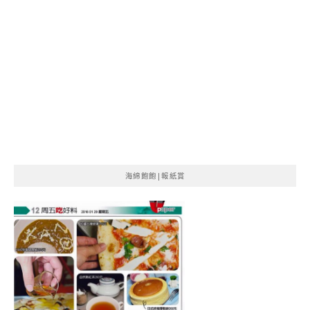
海綿飽飽|報紙賞