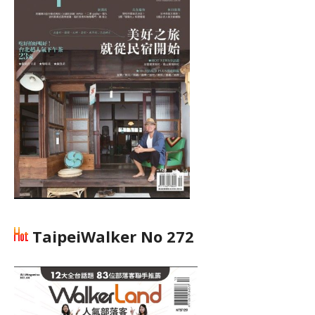
TaipeiWalker No 272