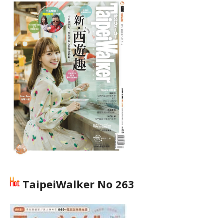
TaipeiWalker No 263