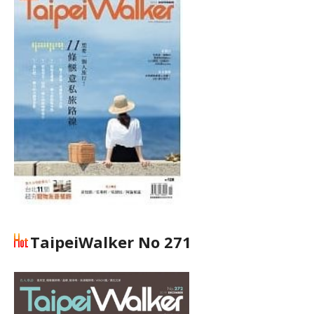
TaipeiWalker No 271