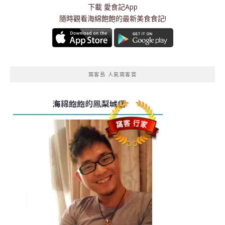
下載
愛食記App
隨時觀看海綿飽飽的最新美食食記!
窩客島 人氣窩客賞