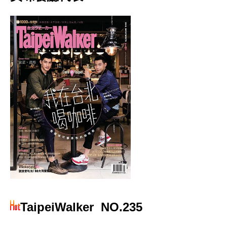
TaipeiWalker
NO.235