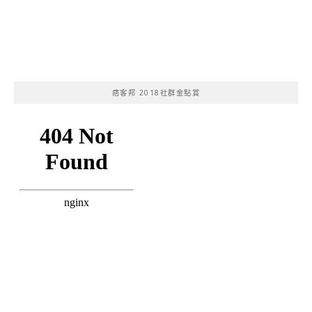
痞客邦 2018社群金點賞