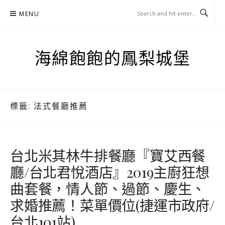
Skip
MENU
to
content
海綿飽飽的鳳梨城堡
標籤:
法式餐廳推薦
台北米其林牛排餐廳『寶艾西餐
廳/台北君悅酒店』2019主廚狂想
曲套餐，情人節、過節、慶生、
求婚推薦！菜單價位(捷運市政府/
台北101站)