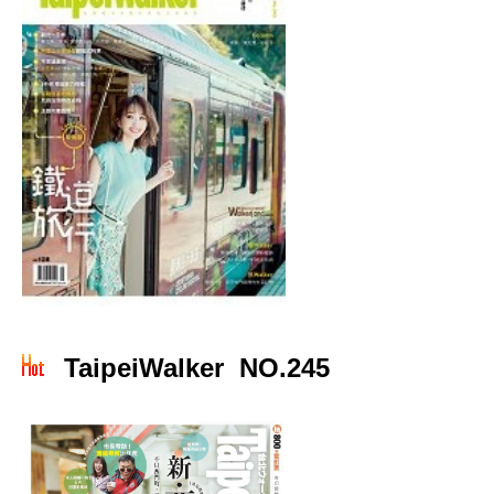
TaipeiWalker NO.245