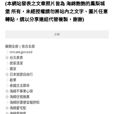
(本網站發表之文章照片皆為
海綿飽飽的鳳梨城
堡
所有，未經授權請勿將站內之文字、圖片任意
轉貼，請以分享連結代替複製，謝謝)
分類
展開全部
|
收合全部
Uncategorized
台北美食
居家清潔
廣宣
日本旅遊自由行
歇業
泰國古法算命
海綿不專業心得
海綿住宿推薦
海綿好康便宜報妳知
海綿愛宅配
海綿愛按摩