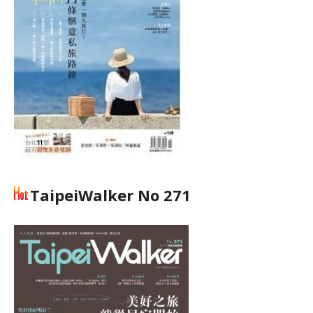
TaipeiWalker No 271