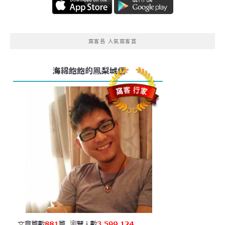
窩客島 人氣窩客賞