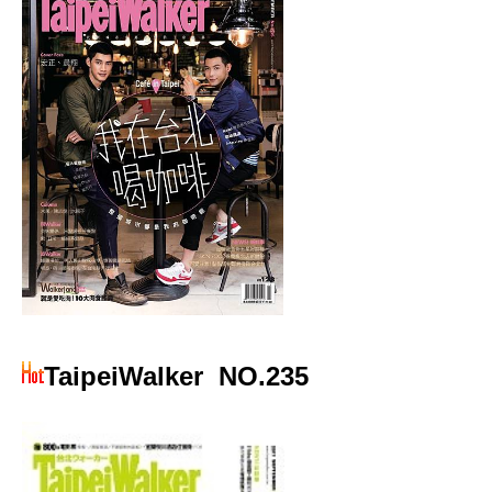
TaipeiWalker
NO.235