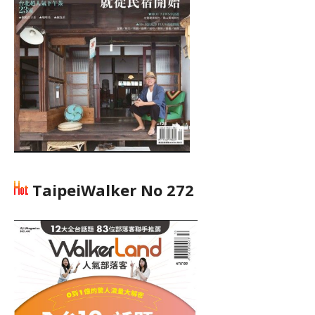
TaipeiWalker No 272