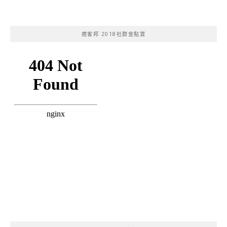
痞客邦 2018社群金點賞