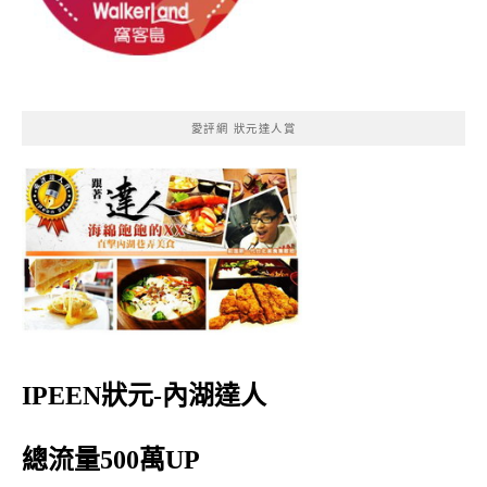
愛評網 狀元達人賞
IPEEN狀元-內湖達人
總流量500萬UP