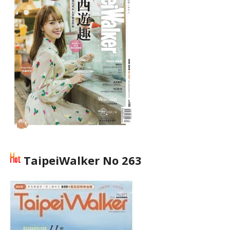
TaipeiWalker No 263