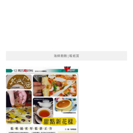
海綿飽飽|報紙賞