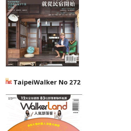
TaipeiWalker No 272