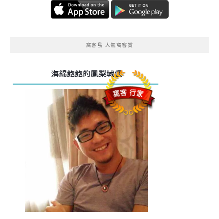
窩客島 人氣窩客賞