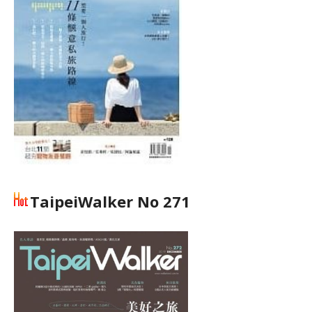
TaipeiWalker No 271