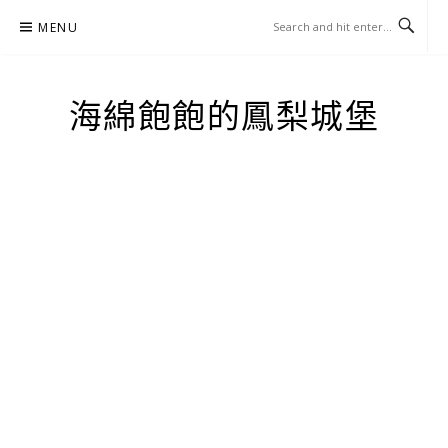
Skip
MENU
to
content
海綿飽飽的鳳梨城堡