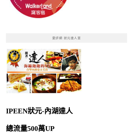
愛評網 狀元達人賞
IPEEN狀元-內湖達人
總流量500萬UP