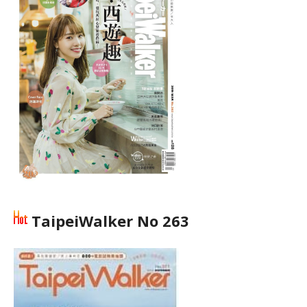
TaipeiWalker No 263