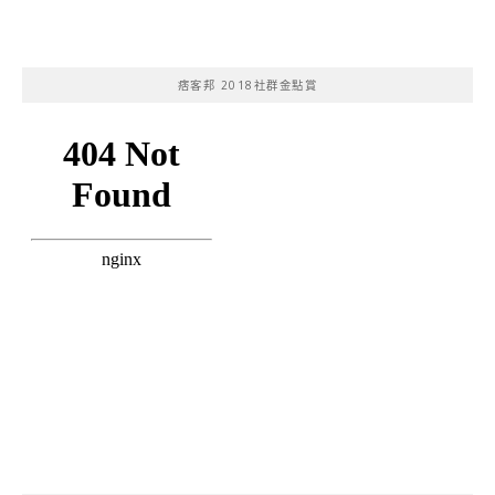
痞客邦 2018社群金點賞