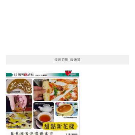
海綿飽飽|報紙賞