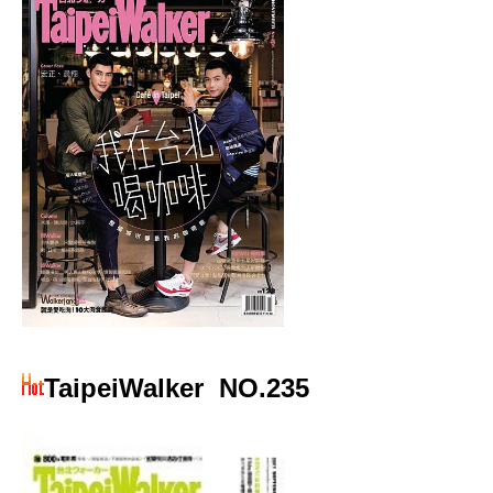
TaipeiWalker
NO.235