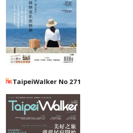
TaipeiWalker No 271