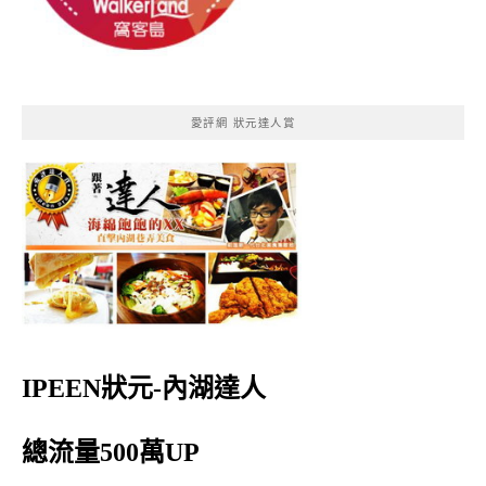
愛評網 狀元達人賞
IPEEN狀元-內湖達人
總流量500萬UP