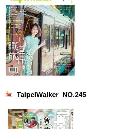
TaipeiWalker NO.245