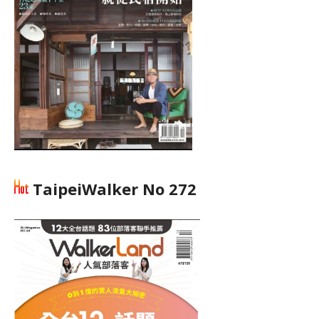
TaipeiWalker No 272