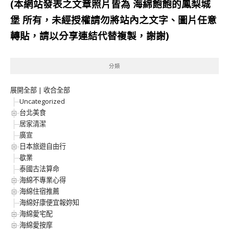
(本網站發表之文章照片皆為
海綿飽飽的鳳梨城
堡
所有，未經授權請勿將站內之文字、圖片任意
轉貼，請以分享連結代替複製，謝謝)
分類
展開全部
|
收合全部
Uncategorized
台北美食
居家清潔
廣宣
日本旅遊自由行
歇業
泰國古法算命
海綿不專業心得
海綿住宿推薦
海綿好康便宜報妳知
海綿愛宅配
海綿愛按摩