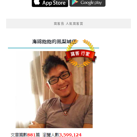
窩客島 人氣窩客賞