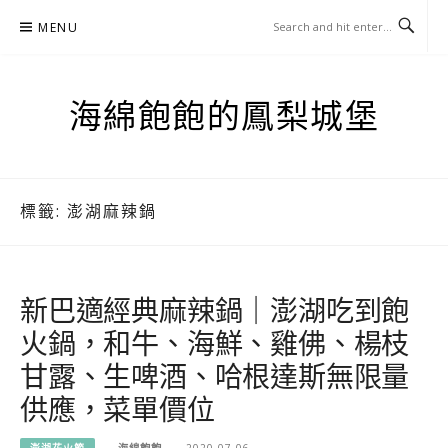
Skip
MENU
to
content
海綿飽飽的鳳梨城堡
標籤:
澎湖麻辣鍋
新巴適經典麻辣鍋｜澎湖吃到飽
火鍋，和牛、海鮮、雞佛、楊枝
甘露、生啤酒、哈根達斯無限量
供應，菜單價位
澎湖花火節
海綿飽飽
2020-07-06