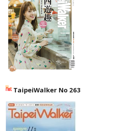
TaipeiWalker No 263