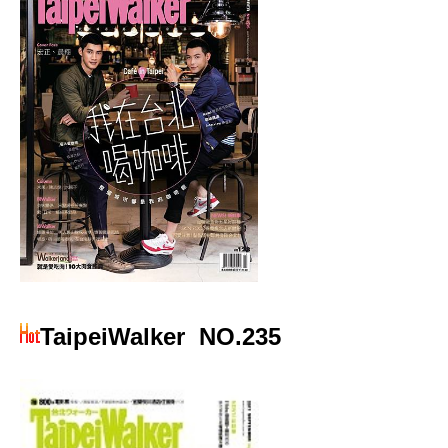
TaipeiWalker
NO.235