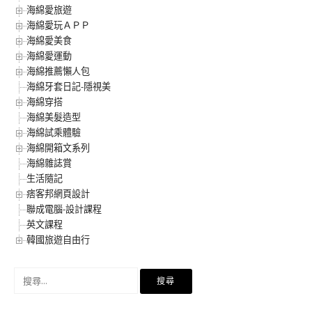
海綿愛旅遊
海綿愛玩ＡＰＰ
海綿愛美食
海綿愛運動
海綿推薦懶人包
海綿牙套日記-隱視美
海綿穿搭
海綿美髮造型
海綿試乘體驗
海綿開箱文系列
海綿雜誌賞
生活隨記
痞客邦網頁設計
聯成電腦-設計課程
英文課程
韓國旅遊自由行
搜
尋
關