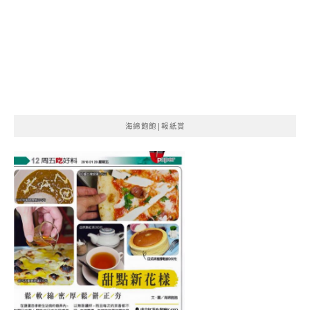
海綿飽飽|報紙賞