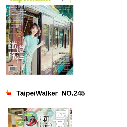
TaipeiWalker NO.245