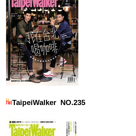
TaipeiWalker
NO.235