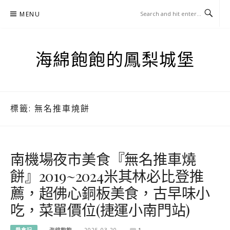
Skip
MENU
to
content
海綿飽飽的鳳梨城堡
標籤:
無名推車燒餅
南機場夜市美食『無名推車燒
餅』2019~2024米其林必比登推
薦，超佛心銅板美食，古早味小
吃，菜單價位(捷運小南門站)
愛食記
海綿飽飽
2025-03-20
1