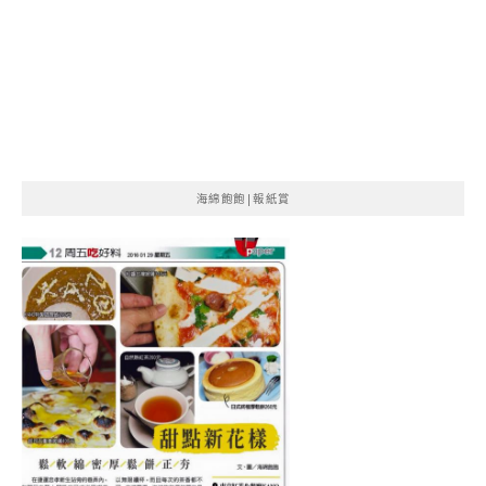
海綿飽飽|報紙賞