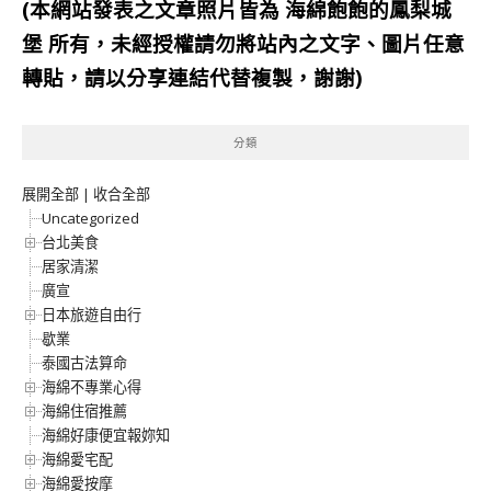
(本網站發表之文章照片皆為
海綿飽飽的鳳梨城
堡
所有，未經授權請勿將站內之文字、圖片任意
轉貼，請以分享連結代替複製，謝謝)
分類
展開全部
|
收合全部
Uncategorized
台北美食
居家清潔
廣宣
日本旅遊自由行
歇業
泰國古法算命
海綿不專業心得
海綿住宿推薦
海綿好康便宜報妳知
海綿愛宅配
海綿愛按摩