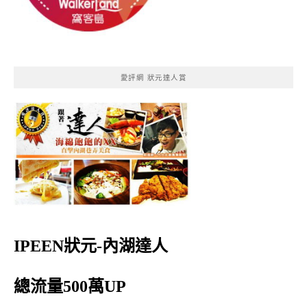
愛評網 狀元達人賞
IPEEN狀元-內湖達人
總流量500萬UP