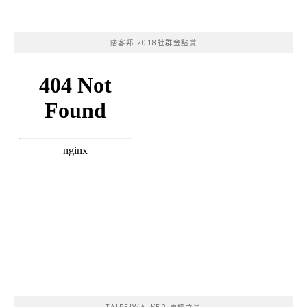
痞客邦 2018社群金點賞