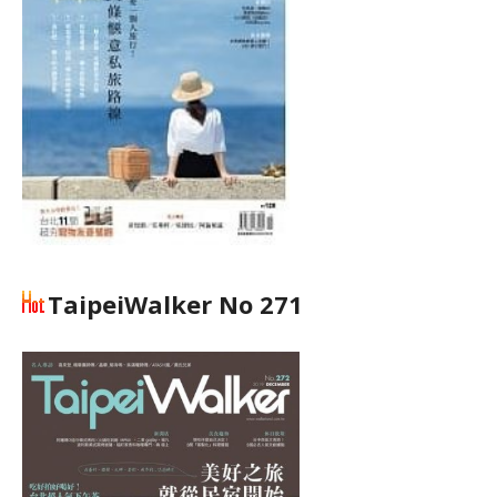
TaipeiWalker No 271