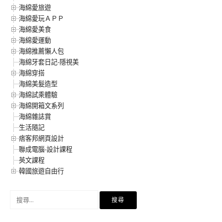
海綿愛旅遊
海綿愛玩ＡＰＰ
海綿愛美食
海綿愛運動
海綿推薦懶人包
海綿牙套日記-隱視美
海綿穿搭
海綿美髮造型
海綿試乘體驗
海綿開箱文系列
海綿雜誌賞
生活隨記
痞客邦網頁設計
聯成電腦-設計課程
英文課程
韓國旅遊自由行
搜
尋
關