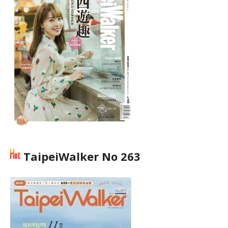
TaipeiWalker No 263