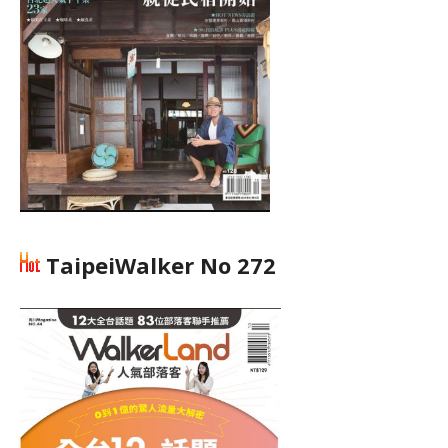
TaipeiWalker No 272