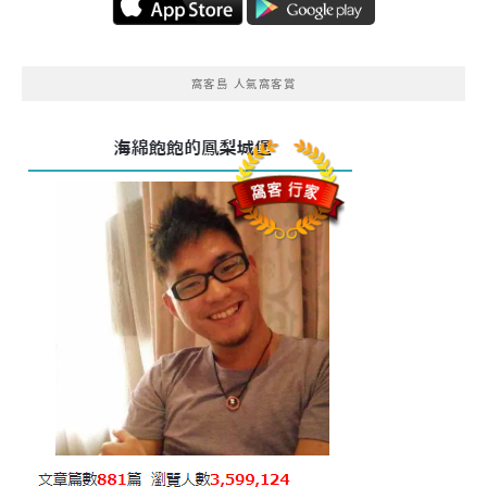
窩客島 人氣窩客賞