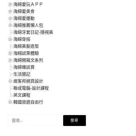
海綿愛玩ＡＰＰ
海綿愛美食
海綿愛運動
海綿推薦懶人包
海綿牙套日記-隱視美
海綿穿搭
海綿美髮造型
海綿試乘體驗
海綿開箱文系列
海綿雜誌賞
生活隨記
痞客邦網頁設計
聯成電腦-設計課程
英文課程
韓國旅遊自由行
搜
尋
關