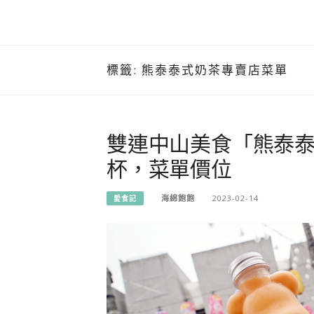
標籤:
熊泰泰式奶茶專賣店菜單
雙連中山美食「熊泰
杯，菜單價位
海綿飽飽
2023-02-14
愛食記