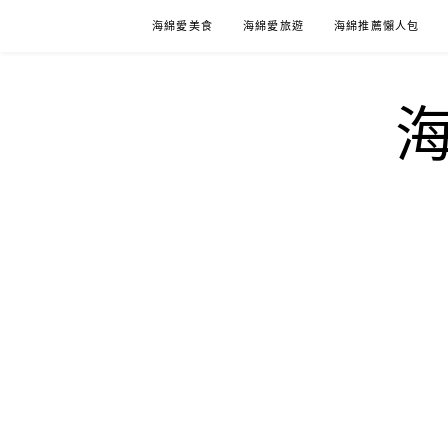
Skip
海綿愛美食
海綿愛旅遊
海綿推薦懶人包
to
content