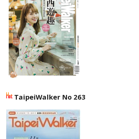
TaipeiWalker No 263