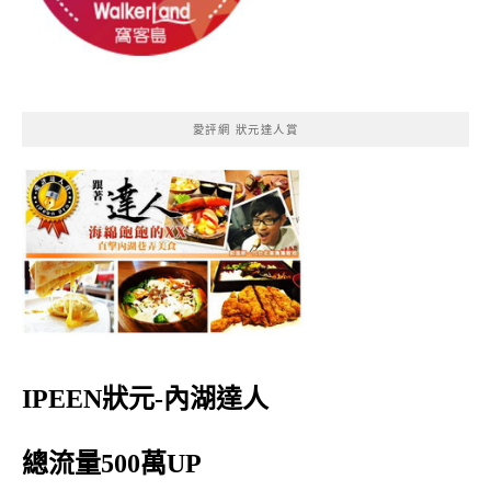
愛評網 狀元達人賞
IPEEN狀元-內湖達人
總流量500萬UP