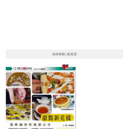
海綿飽飽|報紙賞