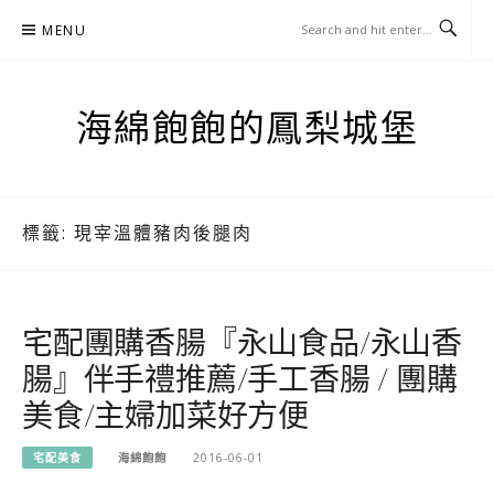
Skip
MENU
to
content
海綿飽飽的鳳梨城堡
標籤:
現宰溫體豬肉後腿肉
宅配團購香腸『永山食品/永山香
腸』伴手禮推薦/手工香腸 / 團購
美食/主婦加菜好方便
宅配美食
海綿飽飽
2016-06-01