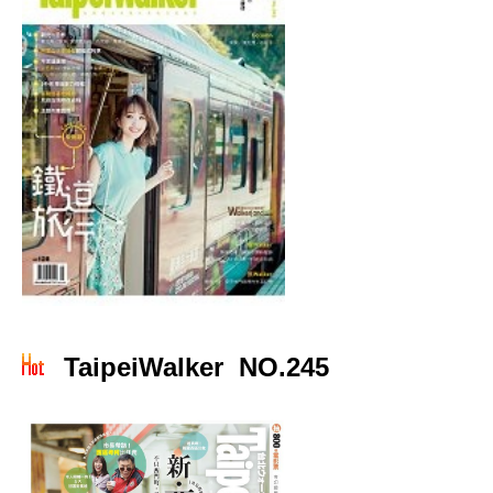
TaipeiWalker NO.245