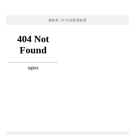
痞客邦 2018社群金點賞