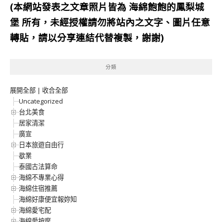
(本網站發表之文章照片皆為
海綿飽飽的鳳梨城
堡
所有，未經授權請勿將站內之文字、圖片任意
轉貼，請以分享連結代替複製，謝謝)
分類
展開全部
|
收合全部
Uncategorized
台北美食
居家清潔
廣宣
日本旅遊自由行
歇業
泰國古法算命
海綿不專業心得
海綿住宿推薦
海綿好康便宜報妳知
海綿愛宅配
海綿愛按摩