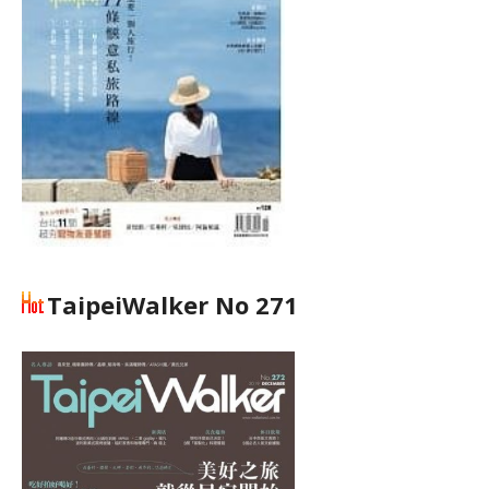
TaipeiWalker No 271