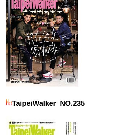
TaipeiWalker
NO.235