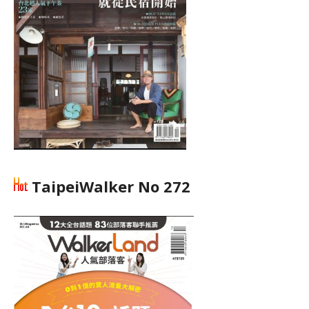
TaipeiWalker No 272