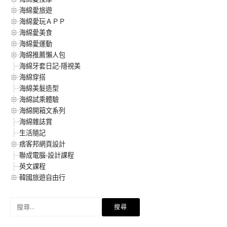
海綿愛旅遊
海綿愛玩ＡＰＰ
海綿愛美食
海綿愛運動
海綿推薦懶人包
海綿牙套日記-隱視美
海綿穿搭
海綿美髮造型
海綿試乘體驗
海綿開箱文系列
海綿雜誌賞
生活隨記
痞客邦網頁設計
聯成電腦-設計課程
英文課程
韓國旅遊自由行
搜
尋
關