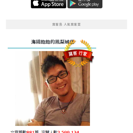
窩客島 人氣窩客賞