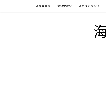
Skip
海綿愛美食
海綿愛旅遊
海綿推薦懶人包
to
content