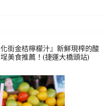
迪化街金桔檸檬汁』新鮮現榨的酸
埕美食推薦！(捷運大橋頭站)