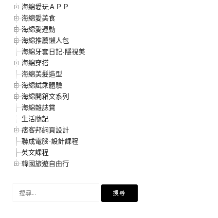
海綿愛玩ＡＰＰ
海綿愛美食
海綿愛運動
海綿推薦懶人包
海綿牙套日記-隱視美
海綿穿搭
海綿美髮造型
海綿試乘體驗
海綿開箱文系列
海綿雜誌賞
生活隨記
痞客邦網頁設計
聯成電腦-設計課程
英文課程
韓國旅遊自由行
搜
尋
關