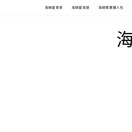
Skip
海綿愛美食
海綿愛旅遊
海綿推薦懶人包
to
content