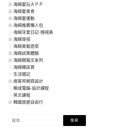
海綿愛玩ＡＰＰ
海綿愛美食
海綿愛運動
海綿推薦懶人包
海綿牙套日記-隱視美
海綿穿搭
海綿美髮造型
海綿試乘體驗
海綿開箱文系列
海綿雜誌賞
生活隨記
痞客邦網頁設計
聯成電腦-設計課程
英文課程
韓國旅遊自由行
搜
尋
關