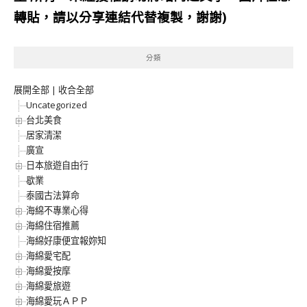
轉貼，請以分享連結代替複製，謝謝)
分類
展開全部
|
收合全部
Uncategorized
台北美食
居家清潔
廣宣
日本旅遊自由行
歇業
泰國古法算命
海綿不專業心得
海綿住宿推薦
海綿好康便宜報妳知
海綿愛宅配
海綿愛按摩
海綿愛旅遊
海綿愛玩ＡＰＰ