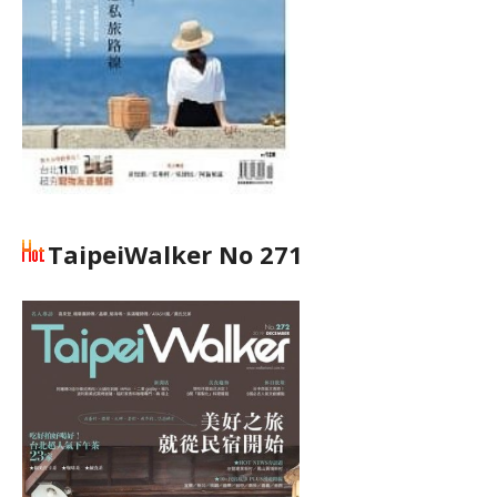
TaipeiWalker No 271