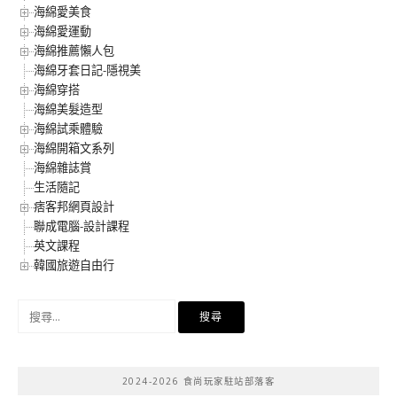
海綿愛美食
海綿愛運動
海綿推薦懶人包
海綿牙套日記-隱視美
海綿穿搭
海綿美髮造型
海綿試乘體驗
海綿開箱文系列
海綿雜誌賞
生活隨記
痞客邦網頁設計
聯成電腦-設計課程
英文課程
韓國旅遊自由行
搜
尋
關
鍵
2024-2026 食尚玩家駐站部落客
字: