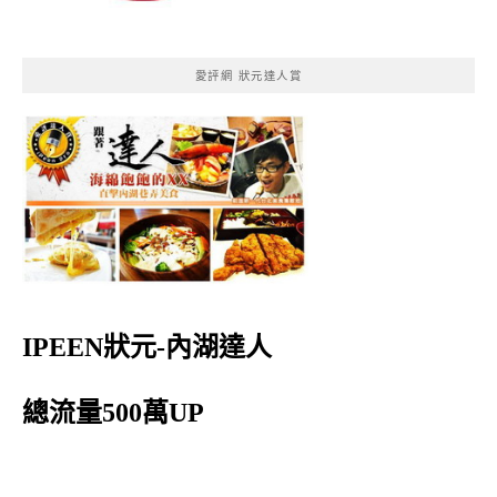
愛評網 狀元達人賞
IPEEN狀元-內湖達人
總流量500萬UP