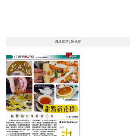
海綿飽飽|報紙賞