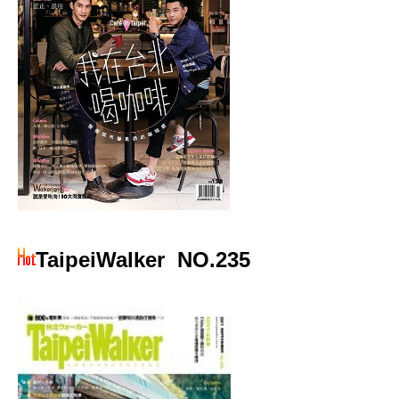
TaipeiWalker
NO.235