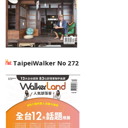
TaipeiWalker No 272