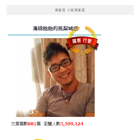
窩客島 人氣窩客賞