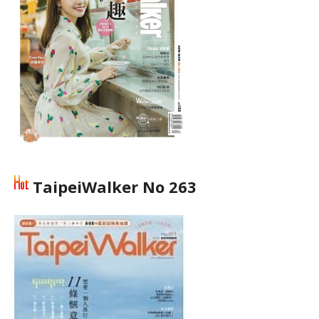
TaipeiWalker No 263