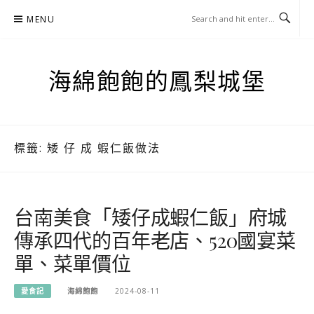
Skip
MENU
to
content
海綿飽飽的鳳梨城堡
標籤:
矮 仔 成 蝦仁飯做法
台南美食「矮仔成蝦仁飯」府城
傳承四代的百年老店、520國宴菜
單、菜單價位
愛食記
海綿飽飽
2024-08-11