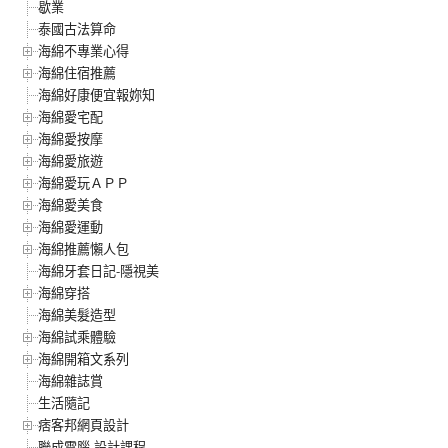
歇業
泰國古法算命
海綿不專業心得
海綿住宿推薦
海綿好康便宜報妳知
海綿愛宅配
海綿愛按摩
海綿愛旅遊
海綿愛玩ＡＰＰ
海綿愛美食
海綿愛運動
海綿推薦懶人包
海綿牙套日記-隱視美
海綿穿搭
海綿美髮造型
海綿試乘體驗
海綿開箱文系列
海綿雜誌賞
生活隨記
痞客邦網頁設計
聯成電腦-設計課程