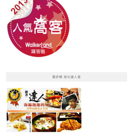
愛評網 狀元達人賞