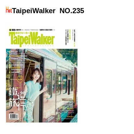
TaipeiWalker
NO.235