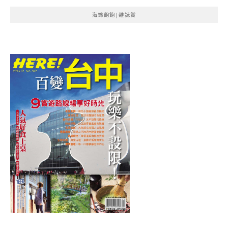
海綿飽飽|雜誌賞