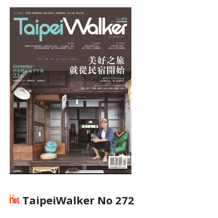
TaipeiWalker No 272