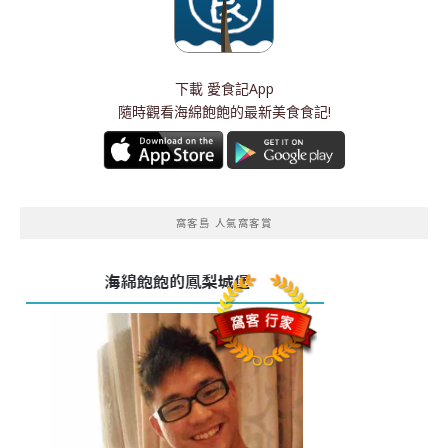
下載
愛食記App
隨時觀看海綿飽飽的最新美食食記!
窩客島 人氣窩客賞