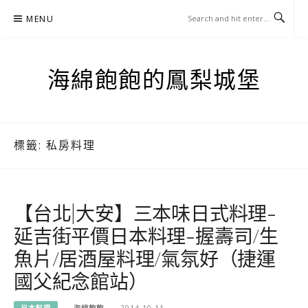
Skip
MENU
to
content
海綿飽飽的鳳梨城堡
標籤:
私房料理
【台北|大安】三本味日式料理-
延吉街平價日本料理-握壽司/生
魚片/居酒屋料理/氣氛好（捷運
國父紀念館站）
日本料理
海綿飽飽
2014-10-11