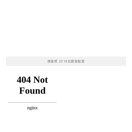
痞客邦 2018社群金點賞