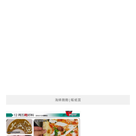
海綿飽飽|報紙賞