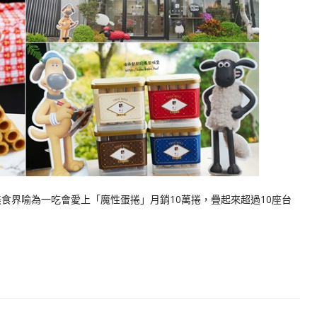
美食界喻為一吃會愛上「魔性蛋捲」月銷10萬捲，疊起來超過10座台