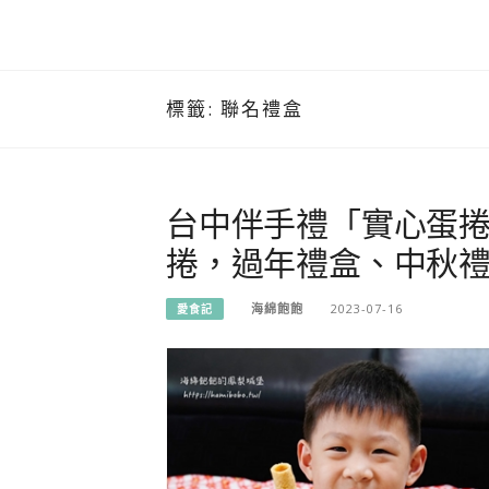
標籤:
聯名禮盒
台中伴手禮「實心蛋捲
捲，過年禮盒、中秋
海綿飽飽
2023-07-16
愛食記