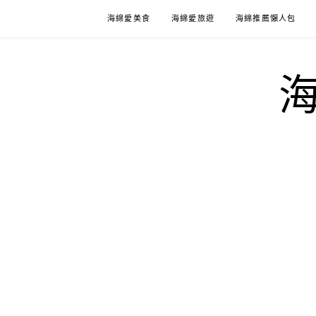
Skip
海綿愛美食
海綿愛旅遊
海綿推薦懶人包
to
content