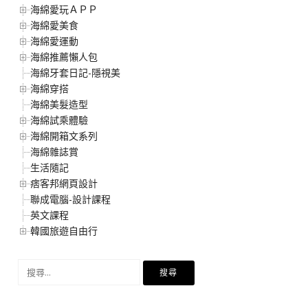
海綿愛玩ＡＰＰ
海綿愛美食
海綿愛運動
海綿推薦懶人包
海綿牙套日記-隱視美
海綿穿搭
海綿美髮造型
海綿試乘體驗
海綿開箱文系列
海綿雜誌賞
生活隨記
痞客邦網頁設計
聯成電腦-設計課程
英文課程
韓國旅遊自由行
搜
尋
關