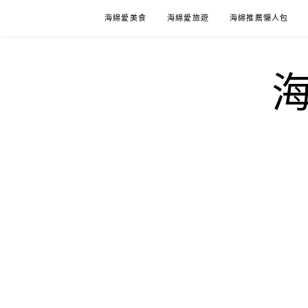
Skip
海綿愛美食
海綿愛旅遊
海綿推薦懶人包
to
content