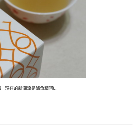
 現在的新潮流是鱸魚精阿!…