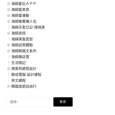
海綿愛玩ＡＰＰ
海綿愛美食
海綿愛運動
海綿推薦懶人包
海綿牙套日記-隱視美
海綿穿搭
海綿美髮造型
海綿試乘體驗
海綿開箱文系列
海綿雜誌賞
生活隨記
痞客邦網頁設計
聯成電腦-設計課程
英文課程
韓國旅遊自由行
搜
尋
關