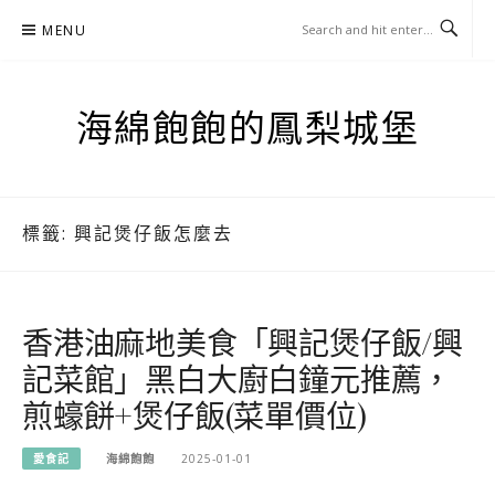
Skip
MENU
to
content
海綿飽飽的鳳梨城堡
標籤:
興記煲仔飯怎麼去
香港油麻地美食「興記煲仔飯/興
記菜館」黑白大廚白鐘元推薦，
煎蠔餅+煲仔飯(菜單價位)
愛食記
海綿飽飽
2025-01-01