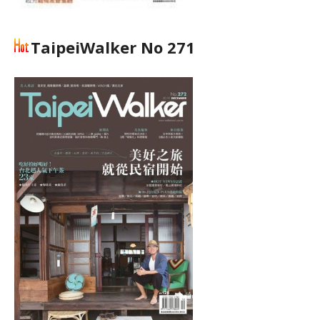
TaipeiWalker No 271