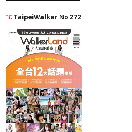
TaipeiWalker No 272