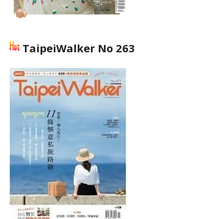
TaipeiWalker No 263