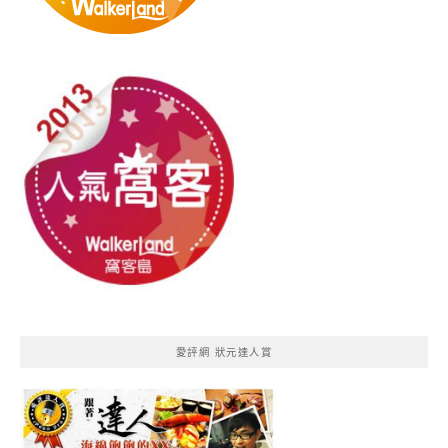
愛評網 狀元達人賞