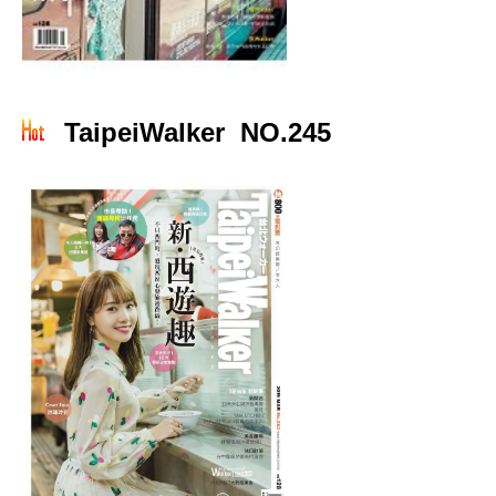
TaipeiWalker NO.245