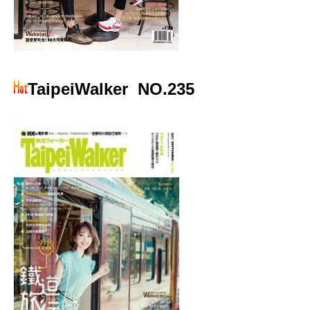
TaipeiWalker
NO.235