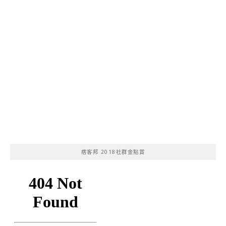
痞客邦 2018社群金點賞