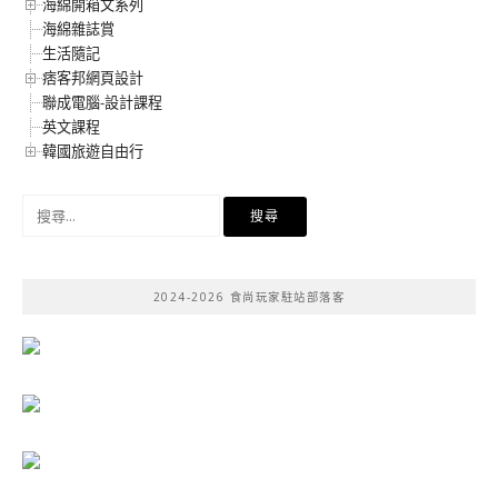
海綿開箱文系列
海綿雜誌賞
生活隨記
痞客邦網頁設計
聯成電腦-設計課程
英文課程
韓國旅遊自由行
搜
尋
關
鍵
2024-2026 食尚玩家駐站部落客
字: