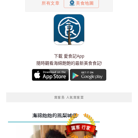
下載
愛食記App
隨時觀看海綿飽飽的最新美食食記!
窩客島 人氣窩客賞