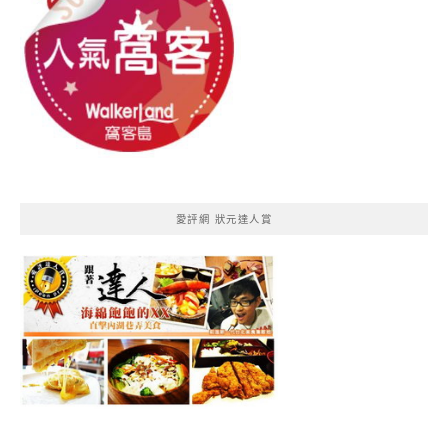
愛評網 狀元達人賞