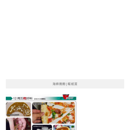
海綿飽飽|報紙賞