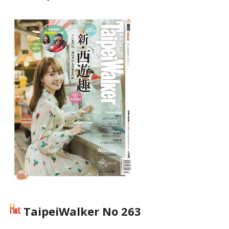
TaipeiWalker No 263