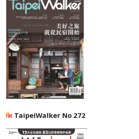
TaipeiWalker No 272