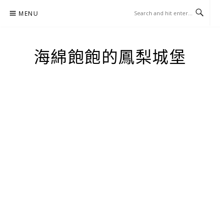
Skip
MENU
to
content
海綿飽飽的鳳梨城堡