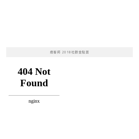
痞客邦 2018社群金點賞