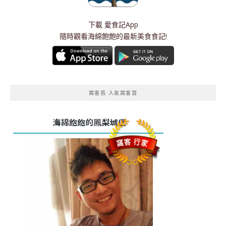
下載
愛食記App
隨時觀看海綿飽飽的最新美食食記!
窩客島 人氣窩客賞