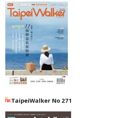
TaipeiWalker No 271