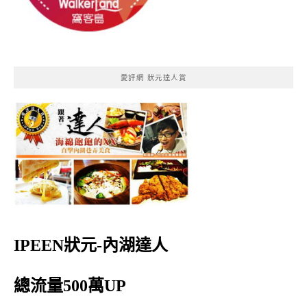
愛評網 狀元達人賞
IPEEN狀元-內湖達人
總流量500萬UP