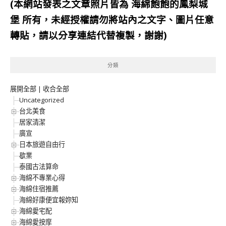
(本網站發表之文章照片皆為
海綿飽飽的鳳梨城
堡
所有，未經授權請勿將站內之文字、圖片任意
轉貼，請以分享連結代替複製，謝謝)
分類
展開全部
|
收合全部
Uncategorized
台北美食
居家清潔
廣宣
日本旅遊自由行
歇業
泰國古法算命
海綿不專業心得
海綿住宿推薦
海綿好康便宜報妳知
海綿愛宅配
海綿愛按摩