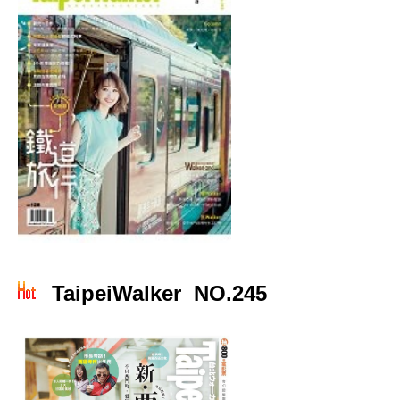
TaipeiWalker NO.245