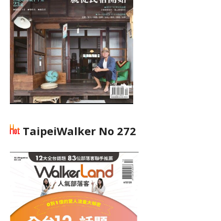
TaipeiWalker No 272