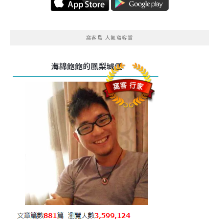
窩客島 人氣窩客賞