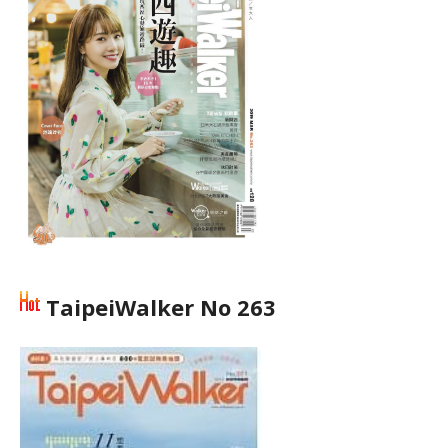
TaipeiWalker No 263