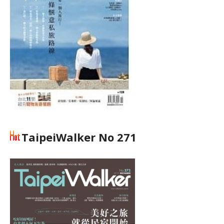
TaipeiWalker No 271