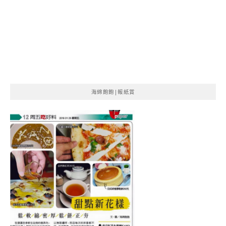
海綿飽飽|報紙賞