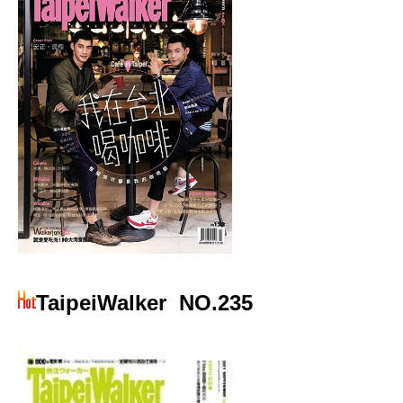
TaipeiWalker
NO.235