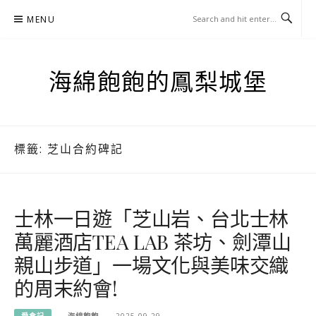
Skip
MENU
to
content
海綿飽飽的鳳梨城堡
標籤:
芝山合約碑記
士林一日遊「芝山岩、台北士林
萬麗酒店TEA LAB 茶坊、劍潭山
親山步道」一場文化與美味交織
的周末約會!
愛食記
海綿飽飽
2025-09-29