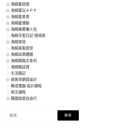
海綿愛旅遊
海綿愛玩ＡＰＰ
海綿愛美食
海綿愛運動
海綿推薦懶人包
海綿牙套日記-隱視美
海綿穿搭
海綿美髮造型
海綿試乘體驗
海綿開箱文系列
海綿雜誌賞
生活隨記
痞客邦網頁設計
聯成電腦-設計課程
英文課程
韓國旅遊自由行
搜
尋
關