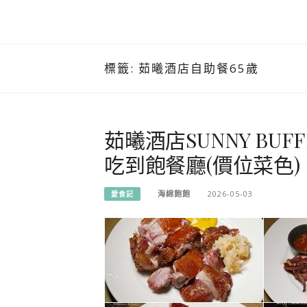
標籤:
茹曦酒店自助餐65歲
茹曦酒店SUNNY B
吃到飽餐廳(價位菜色)
海綿飽飽
2026-05-03
愛食記