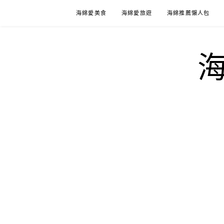
Skip
海綿愛美食
海綿愛旅遊
海綿推薦懶人包
to
content