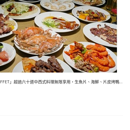
UFFET」超過六十道中西式料理無限享用，生魚片、海鮮、片皮烤鴨…