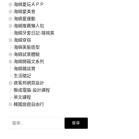
海綿愛玩ＡＰＰ
海綿愛美食
海綿愛運動
海綿推薦懶人包
海綿牙套日記-隱視美
海綿穿搭
海綿美髮造型
海綿試乘體驗
海綿開箱文系列
海綿雜誌賞
生活隨記
痞客邦網頁設計
聯成電腦-設計課程
英文課程
韓國旅遊自由行
搜
尋
關