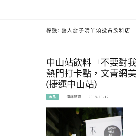
標籤:
藝人詹子晴丫頭投資飲料店
中山站飲料『不要對我
熱門打卡點，文青網
(捷運中山站)
海綿飽飽
2018-11-17
飲品