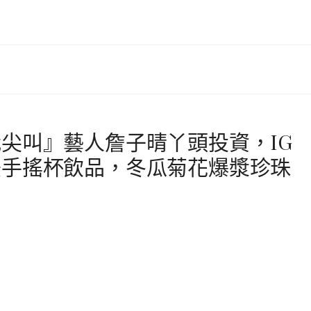
尖叫』藝人詹子晴丫頭投資，IG
美手搖杯飲品，冬瓜菊花爆漿珍珠