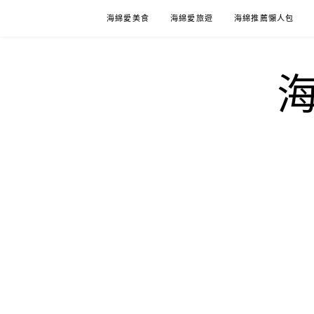
Skip
海綿愛美食
海綿愛旅遊
海綿推薦懶人包
to
content