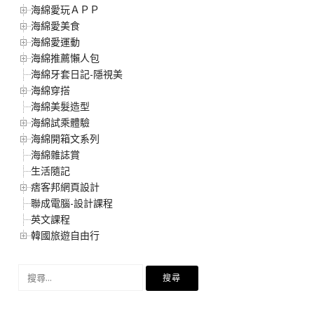
海綿愛玩ＡＰＰ
海綿愛美食
海綿愛運動
海綿推薦懶人包
海綿牙套日記-隱視美
海綿穿搭
海綿美髮造型
海綿試乘體驗
海綿開箱文系列
海綿雜誌賞
生活隨記
痞客邦網頁設計
聯成電腦-設計課程
英文課程
韓國旅遊自由行
搜
尋
關