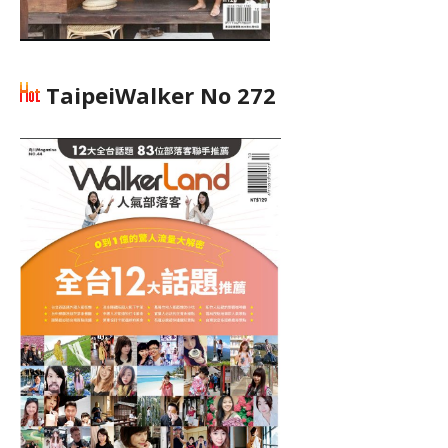
TaipeiWalker No 272