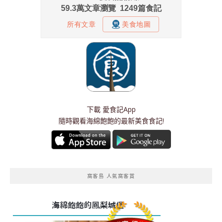
下載
愛食記App
隨時觀看海綿飽飽的最新美食食記!
窩客島 人氣窩客賞