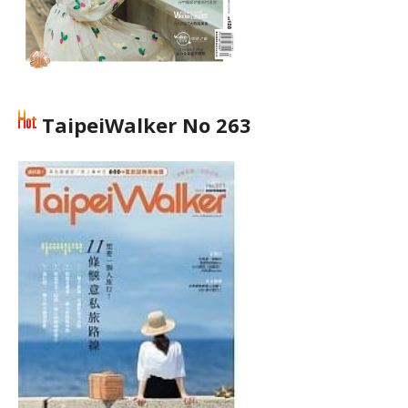
TaipeiWalker No 263