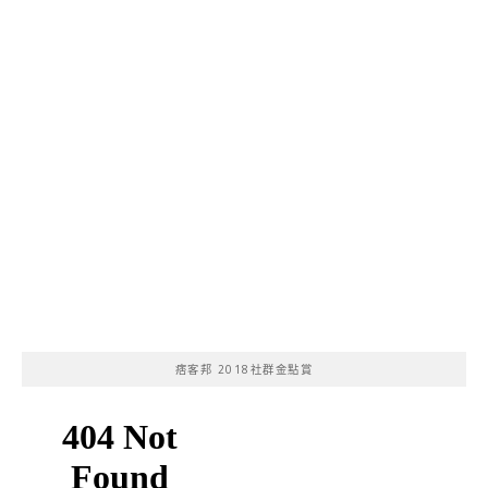
痞客邦 2018社群金點賞