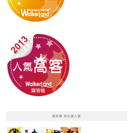
愛評網 狀元達人賞