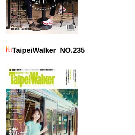
TaipeiWalker
NO.235