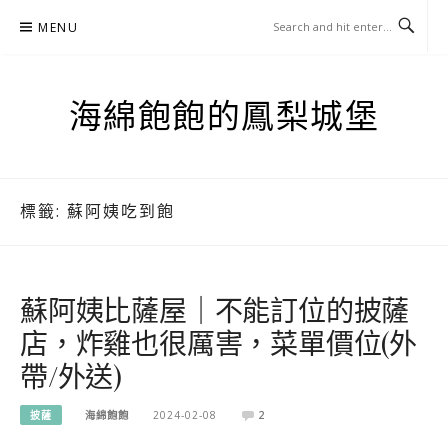
Skip
MENU
to
content
海綿飽飽的鳳梨城堡
標籤:
蘇阿姨吃到飽
蘇阿姨比薩屋｜不能訂位的披薩
店，炸雞也很厲害，菜單價位(外
帶/外送)
披薩
海綿飽飽
2024-02-08
2