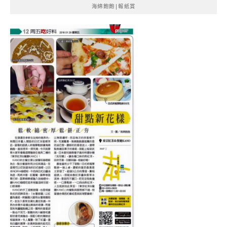
海綿飽飽|報紙賞