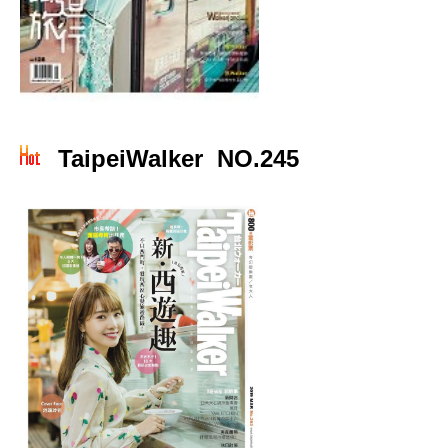
TaipeiWalker NO.245