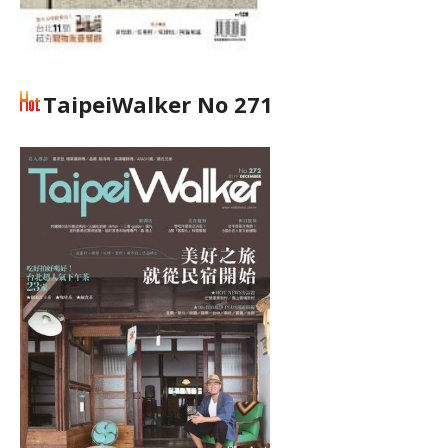
TaipeiWalker No 271