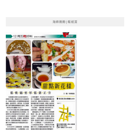
海綿飽飽|報紙賞