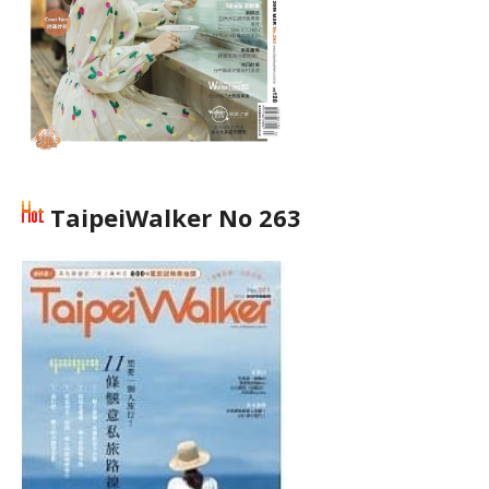
TaipeiWalker No 263