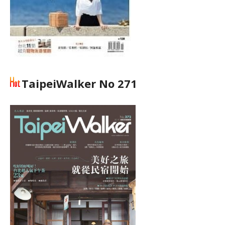
TaipeiWalker No 271