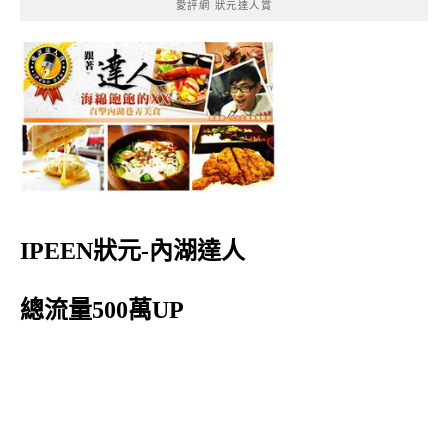
愛評網 狀元達人賞
IPEEN狀元-內湖達人
總流量500萬UP