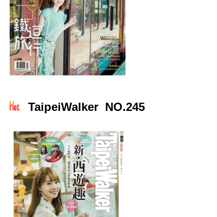
TaipeiWalker NO.245