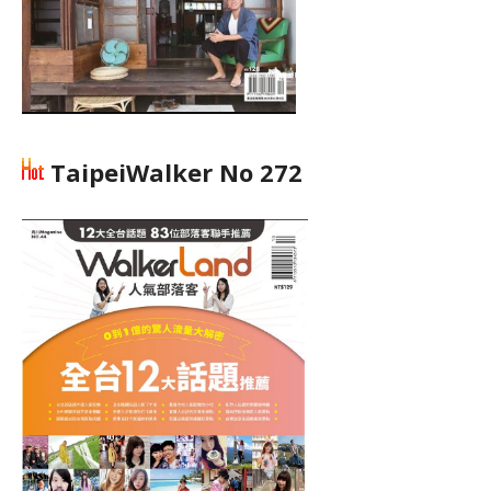
TaipeiWalker No 272