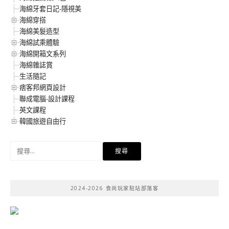
海綿牙套日記-隱視美
海綿穿搭
海綿美髮造型
海綿試乘體驗
海綿開箱文系列
海綿雜誌賞
生活隨記
痞客邦網頁設計
聯成電腦-設計課程
英文課程
韓國旅遊自由行
搜
尋
關
鍵
2024-2026 食尚玩家駐站部落客
字: