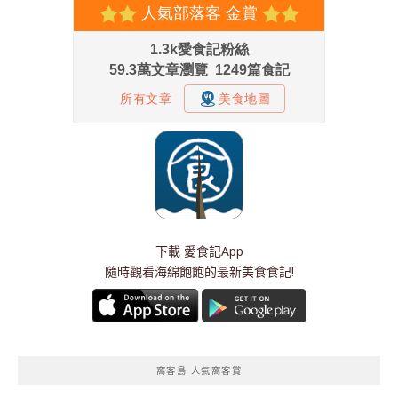
下載
愛食記App
隨時觀看海綿飽飽的最新美食食記!
窩客島 人氣窩客賞