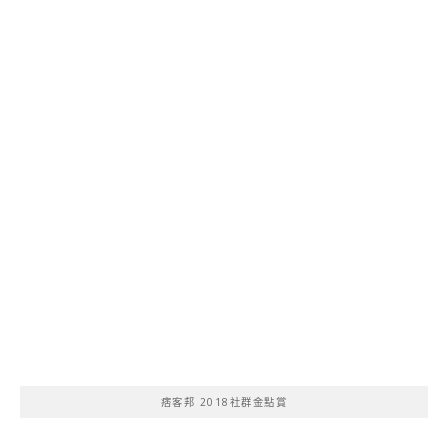
痞客邦 2018社群金點賞