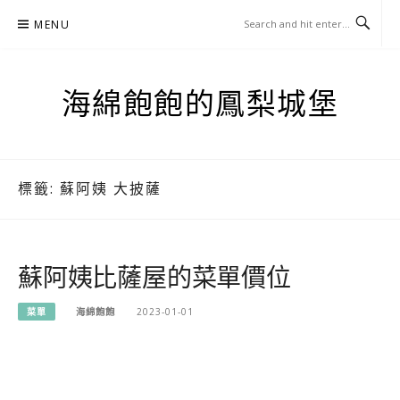
Skip
MENU
to
content
海綿飽飽的鳳梨城堡
標籤:
蘇阿姨 大披薩
蘇阿姨比薩屋的菜單價位
菜單
海綿飽飽
2023-01-01