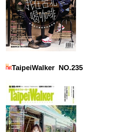
TaipeiWalker
NO.235