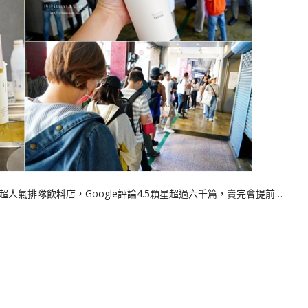
人氣排隊飲料店，Google評論4.5顆星超過六千篇，賣完會提前…