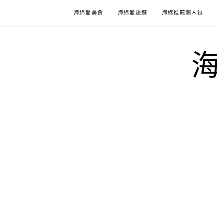
Skip
海綿愛美食
海綿愛旅遊
海綿推薦懶人包
to
content