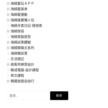
海綿愛玩ＡＰＰ
海綿愛美食
海綿愛運動
海綿推薦懶人包
海綿牙套日記-隱視美
海綿穿搭
海綿美髮造型
海綿試乘體驗
海綿開箱文系列
海綿雜誌賞
生活隨記
痞客邦網頁設計
聯成電腦-設計課程
英文課程
韓國旅遊自由行
搜
尋
關