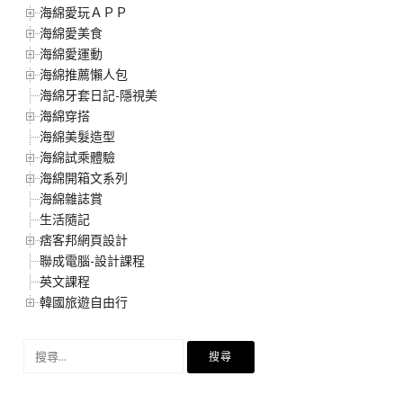
海綿愛玩ＡＰＰ
海綿愛美食
海綿愛運動
海綿推薦懶人包
海綿牙套日記-隱視美
海綿穿搭
海綿美髮造型
海綿試乘體驗
海綿開箱文系列
海綿雜誌賞
生活隨記
痞客邦網頁設計
聯成電腦-設計課程
英文課程
韓國旅遊自由行
搜
尋
關