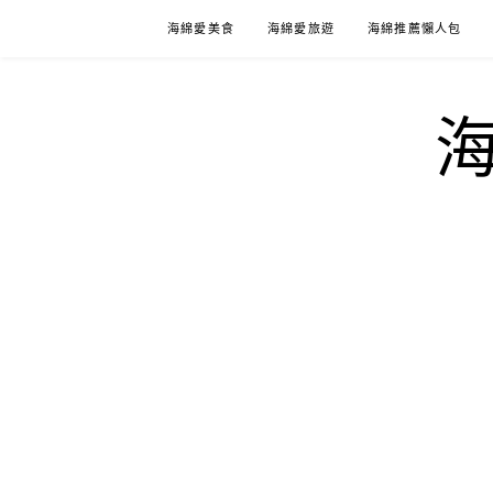
Skip
海綿愛美食
海綿愛旅遊
海綿推薦懶人包
to
content