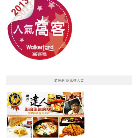
愛評網 狀元達人賞