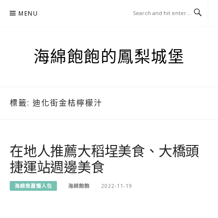
Skip
MENU
to
content
海綿飽飽的鳳梨城堡
標籤:
迪化街金桔檸檬汁
在地人推薦大稻埕美食、大橋頭
捷運站週邊美食
海綿推薦懶人包
海綿飽飽
2022-11-19