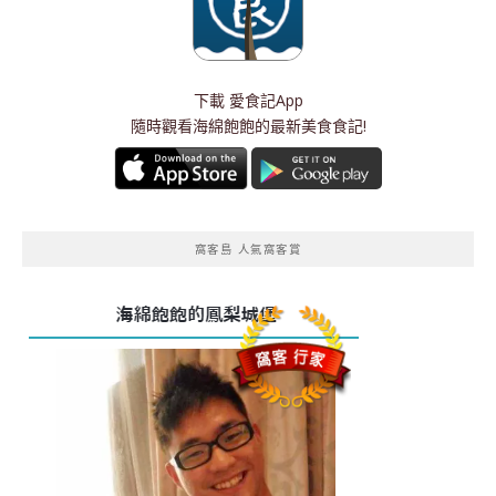
下載
愛食記App
隨時觀看海綿飽飽的最新美食食記!
窩客島 人氣窩客賞