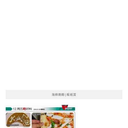
海綿飽飽|報紙賞