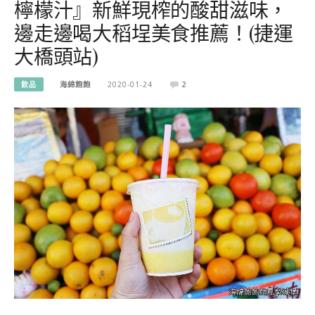
檸檬汁』新鮮現榨的酸甜滋味，
邊走邊喝大稻埕美食推薦！(捷運
大橋頭站)
飲品
海綿飽飽
2020-01-24
2