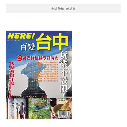
海綿飽飽|雜誌賞