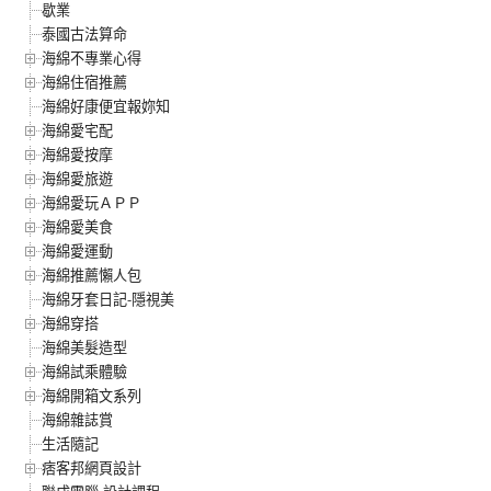
歇業
泰國古法算命
海綿不專業心得
海綿住宿推薦
海綿好康便宜報妳知
海綿愛宅配
海綿愛按摩
海綿愛旅遊
海綿愛玩ＡＰＰ
海綿愛美食
海綿愛運動
海綿推薦懶人包
海綿牙套日記-隱視美
海綿穿搭
海綿美髮造型
海綿試乘體驗
海綿開箱文系列
海綿雜誌賞
生活隨記
痞客邦網頁設計