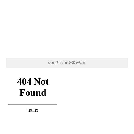
痞客邦 2018社群金點賞