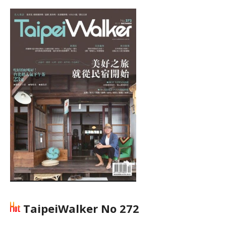
TaipeiWalker No 272