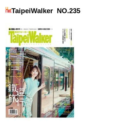
TaipeiWalker
NO.235