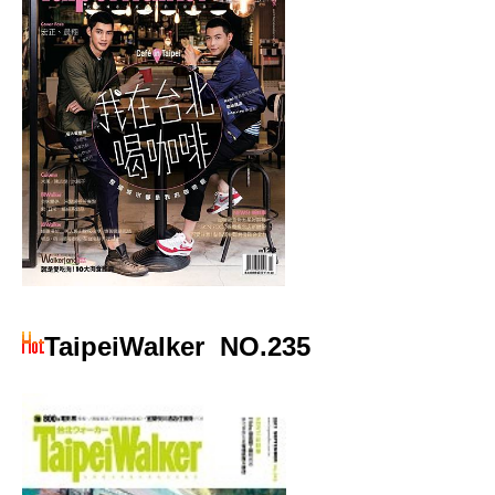
TaipeiWalker
NO.235