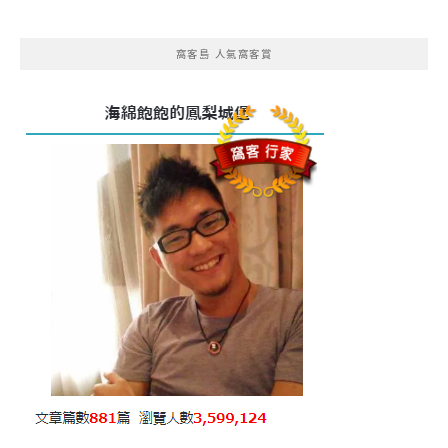
窩客島 人氣窩客賞