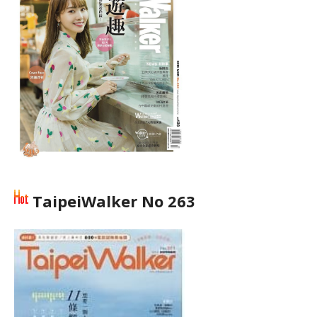
TaipeiWalker No 263