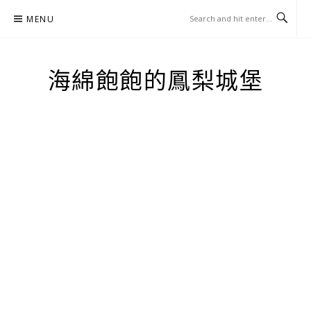
Skip
MENU
to
content
海綿飽飽的鳳梨城堡