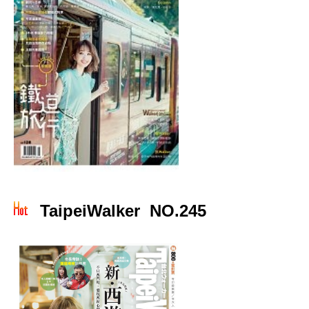
TaipeiWalker NO.245