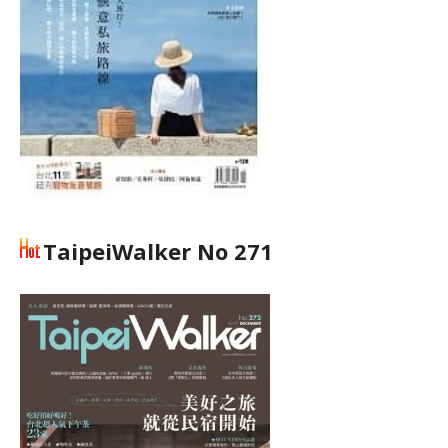
TaipeiWalker No 271