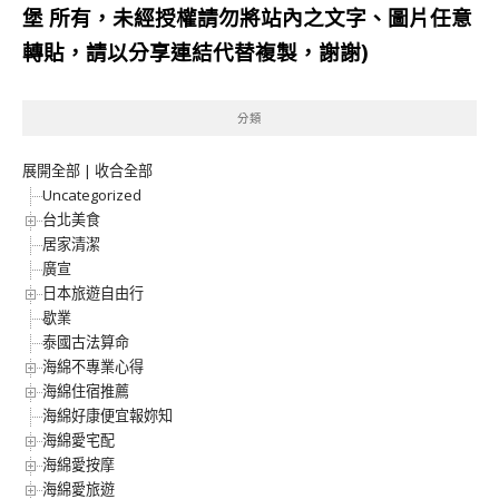
堡
所有，未經授權請勿將站內之文字、圖片任意
轉貼，請以分享連結代替複製，謝謝)
分類
展開全部
|
收合全部
Uncategorized
台北美食
居家清潔
廣宣
日本旅遊自由行
歇業
泰國古法算命
海綿不專業心得
海綿住宿推薦
海綿好康便宜報妳知
海綿愛宅配
海綿愛按摩
海綿愛旅遊