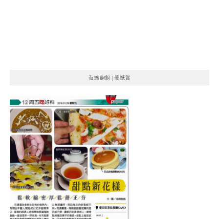
海綿飽飽|報紙賞