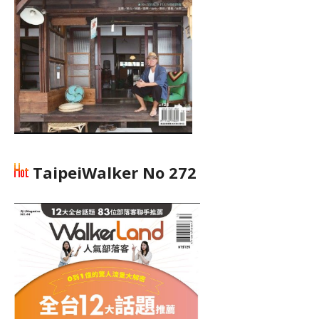
TaipeiWalker No 272