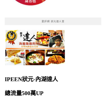
愛評網 狀元達人賞
IPEEN狀元-內湖達人
總流量500萬UP