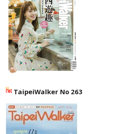
TaipeiWalker No 263