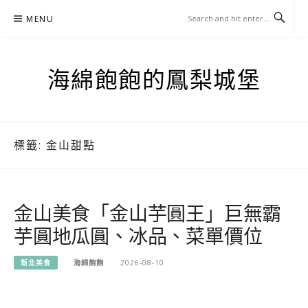
Skip
MENU
to
content
海綿飽飽的鳳梨城堡
標籤:
金山甜點
金山美食「金山芋圓王」巨無霸
芋圓地瓜圓、冰品、菜單價位
新北美食
海綿飽飽
2026-08-10