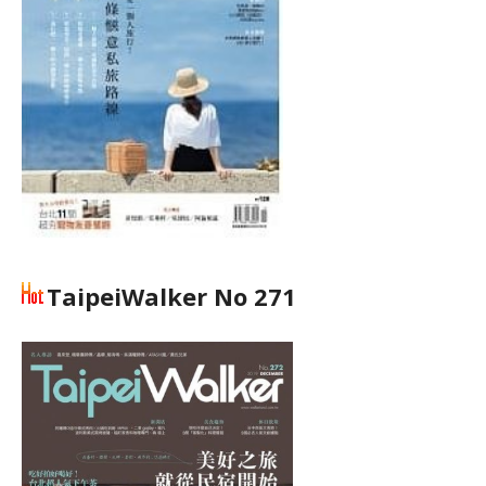
TaipeiWalker No 271