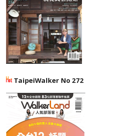
TaipeiWalker No 272