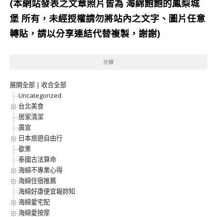
(本網站發表之文章照片皆為
海綿飽飽的鳳梨城
堡
所有，未經授權請勿將站內之文字、圖片任意
轉貼，請以分享連結代替複製，謝謝)
分類
展開全部
|
收合全部
Uncategorized
台北美食
居家清潔
廣宣
日本旅遊自由行
歇業
泰國古法算命
海綿不專業心得
海綿住宿推薦
海綿好康便宜報妳知
海綿愛宅配
海綿愛按摩