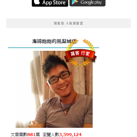
窩客島 人氣窩客賞