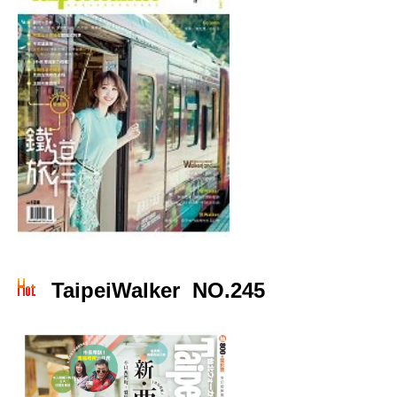
TaipeiWalker NO.245