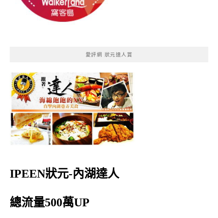
愛評網 狀元達人賞
IPEEN狀元-內湖達人
總流量500萬UP