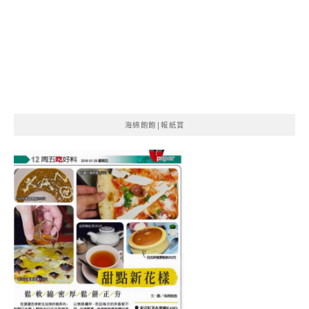
海綿飽飽|報紙賞