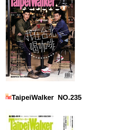
TaipeiWalker
NO.235