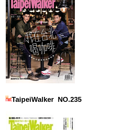
TaipeiWalker
NO.235