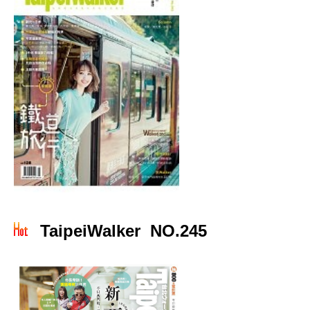
TaipeiWalker NO.245