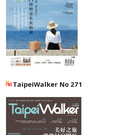
TaipeiWalker No 271