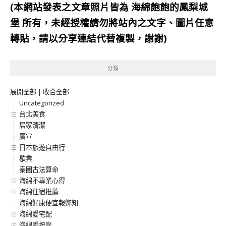
(本網站發表之文章照片皆為
海綿飽飽的鳳梨城
堡
所有，未經授權請勿將站內之文字、圖片任意
轉貼，請以分享連結代替複製，謝謝)
分類
展開全部
|
收合全部
Uncategorized
台北美食
居家清潔
廣宣
日本旅遊自由行
歇業
泰國古法算命
海綿不專業心得
海綿住宿推薦
海綿好康便宜報妳知
海綿愛宅配
海綿愛按摩