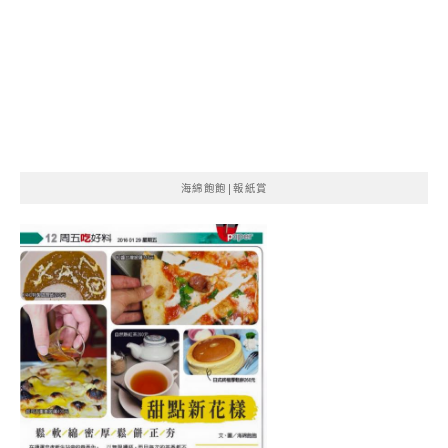
海綿飽飽|報紙賞