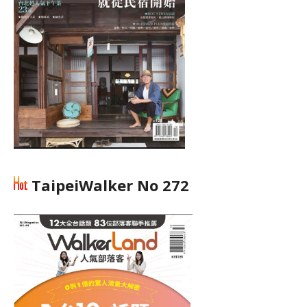
TaipeiWalker No 272