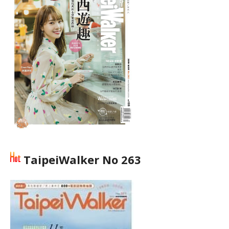
TaipeiWalker No 263