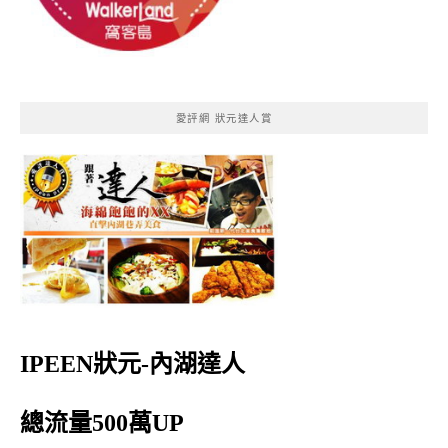
愛評網 狀元達人賞
IPEEN狀元-內湖達人
總流量500萬UP