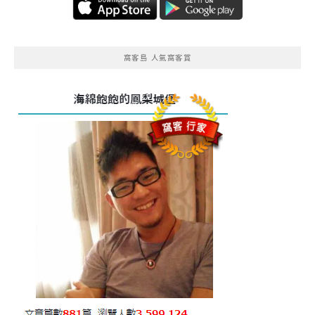
窩客島 人氣窩客賞