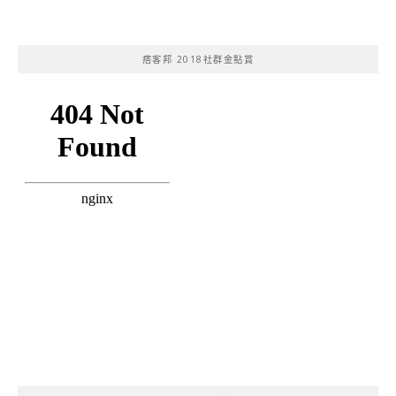
痞客邦 2018社群金點賞