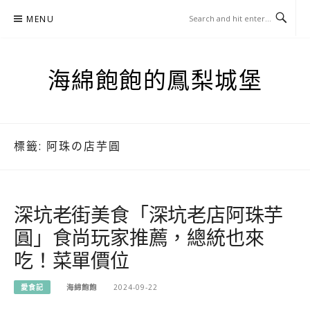
Skip
MENU
to
content
海綿飽飽的鳳梨城堡
標籤:
阿珠の店芋圓
深坑老街美食「深坑老店阿珠芋
圓」食尚玩家推薦，總統也來
吃！菜單價位
愛食記
海綿飽飽
2024-09-22