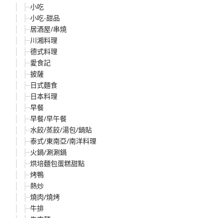
小吃
小吃-甜品
居酒屋/串燒
川湘料理
德式料理
愛食記
披薩
日式麵食
日本料理
早餐
早餐/早午餐
水餃/蒸餃/湯包/鍋貼
泰式/東南亞/南洋料理
火鍋/涮涮鍋
烘培麵包蛋糕甜點
烤鴨
熱炒
燒肉/燒烤
牛排