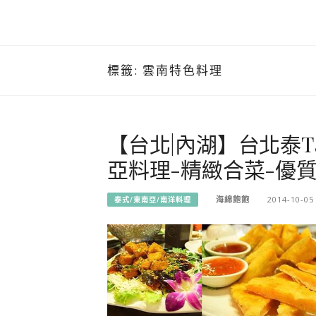
標籤:
雲南特色料理
【台北|內湖】台北泰Tai
亞料理-精緻合菜-優
海綿飽飽
2014-10-05
泰式/東南亞/南洋料理