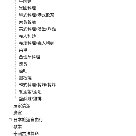
牛肉麵
異國料理
粵式料理/港式飲茶
素食餐廳
美式料理/漢堡/炸雞
義大利麵
義法料理/義大利麵
菜單
西班牙料理
速食
酒吧
鐵板燒
韓式料理/韓炸/韓烤
餐酒館/酒吧
鹽酥雞/雞排
居家清潔
廣宣
日本旅遊自由行
歇業
泰國古法算命