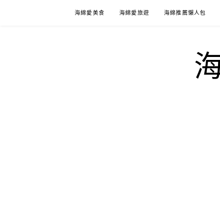
Skip
海綿愛美食
海綿愛旅遊
海綿推薦懶人包
to
content