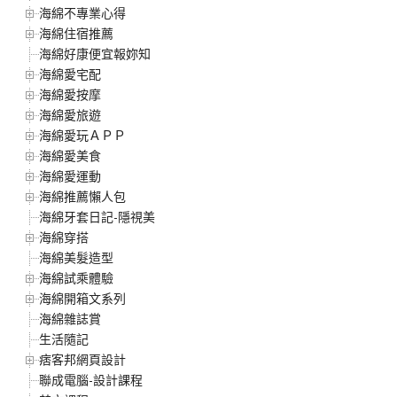
海綿不專業心得
海綿住宿推薦
海綿好康便宜報妳知
海綿愛宅配
海綿愛按摩
海綿愛旅遊
海綿愛玩ＡＰＰ
海綿愛美食
海綿愛運動
海綿推薦懶人包
海綿牙套日記-隱視美
海綿穿搭
海綿美髮造型
海綿試乘體驗
海綿開箱文系列
海綿雜誌賞
生活隨記
痞客邦網頁設計
聯成電腦-設計課程