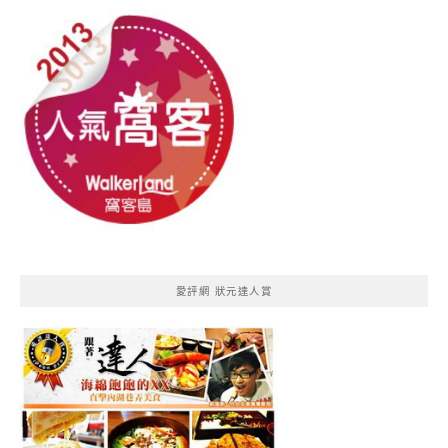
愛評網 狀元達人賞