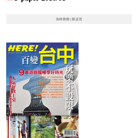
海綿飽飽|雜誌賞