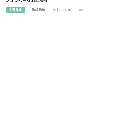
宜蘭美食
海綿飽飽
2015-09-10
3