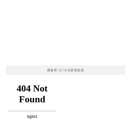
痞客邦 2018社群金點賞