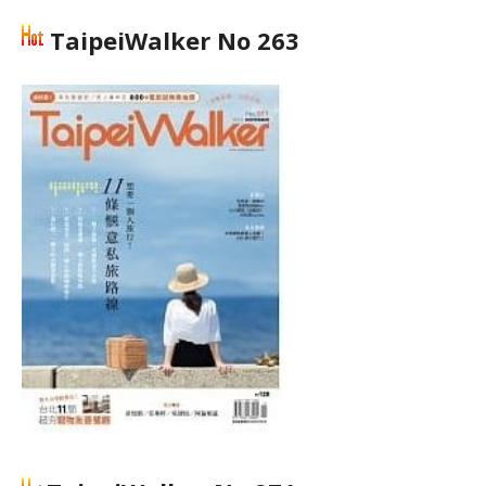
TaipeiWalker No 263