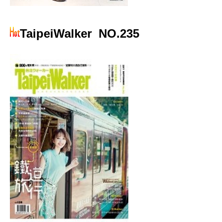
TaipeiWalker
NO.235