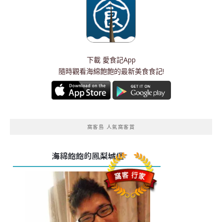
下載
愛食記App
隨時觀看海綿飽飽的最新美食食記!
窩客島 人氣窩客賞