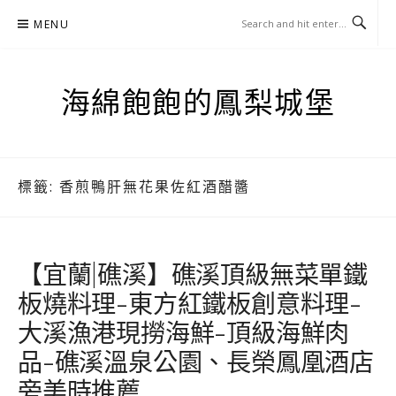
Skip
MENU
to
content
海綿飽飽的鳳梨城堡
標籤:
香煎鴨肝無花果佐紅酒醋醬
【宜蘭|礁溪】礁溪頂級無菜單鐵
板燒料理-東方紅鐵板創意料理-
大溪漁港現撈海鮮-頂級海鮮肉
品-礁溪溫泉公園、長榮鳳凰酒店
旁美時推薦