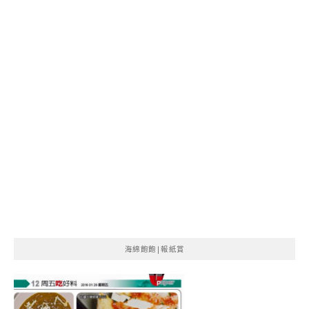
海綿飽飽|報紙賞