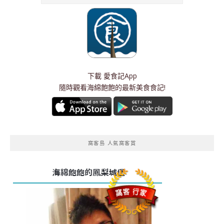
下載
愛食記App
隨時觀看海綿飽飽的最新美食食記!
窩客島 人氣窩客賞