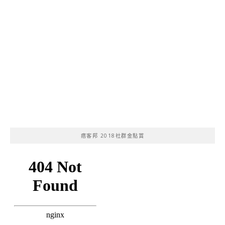
痞客邦 2018社群金點賞