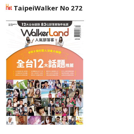
TaipeiWalker No 272