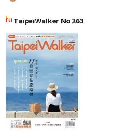
TaipeiWalker No 263