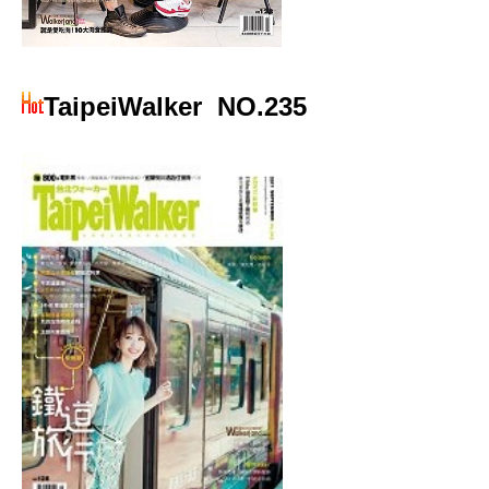
TaipeiWalker
NO.235