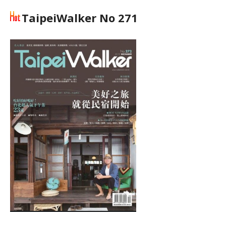
TaipeiWalker No 271