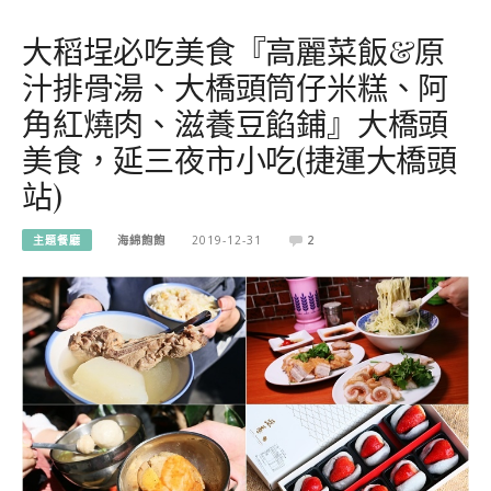
大稻埕必吃美食『高麗菜飯&原
汁排骨湯、大橋頭筒仔米糕、阿
角紅燒肉、滋養豆餡鋪』大橋頭
美食，延三夜市小吃(捷運大橋頭
站)
主題餐廳
海綿飽飽
2019-12-31
2