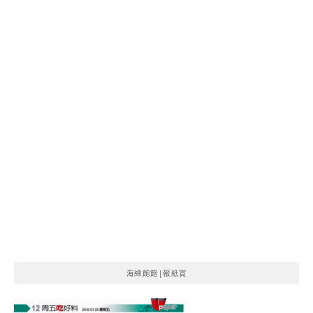
海綿飽飽|報紙賞