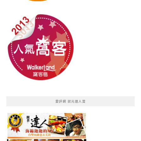
愛評網 狀元達人賞