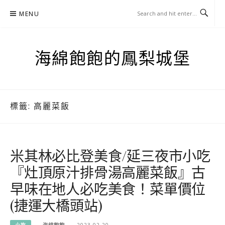
Skip
MENU
to
content
海綿飽飽的鳳梨城堡
標籤:
高麗菜飯
米其林必比登美食/延三夜市小吃
『灶頂原汁排骨湯高麗菜飯』古
早味在地人必吃美食！菜單價位
(捷運大橋頭站)
小吃
海綿飽飽
2023-02-20