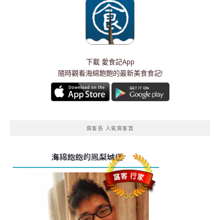
下載
愛食記App
隨時觀看海綿飽飽的最新美食食記!
窩客島 人氣窩客賞