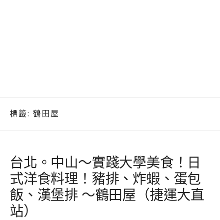
標籤:
鶴田屋
台北。中山～實踐大學美食！日
式洋食料理！豬排、炸蝦、蛋包
飯、漢堡排 ～鶴田屋（捷運大直
站）