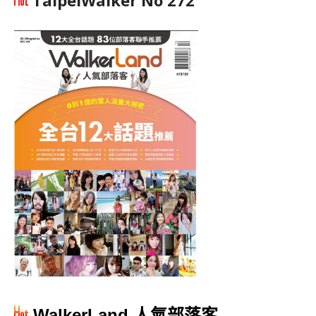
TaipeiWalker No 272
WalkerLand 人氣部落客