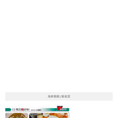
海綿飽飽|報紙賞