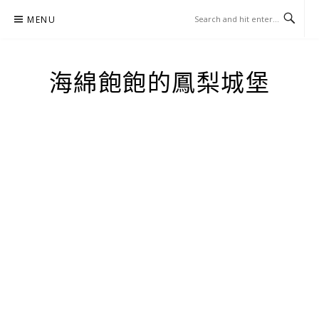
Skip
MENU
to
content
海綿飽飽的鳳梨城堡