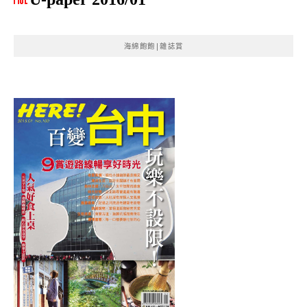
海綿飽飽|雜誌賞