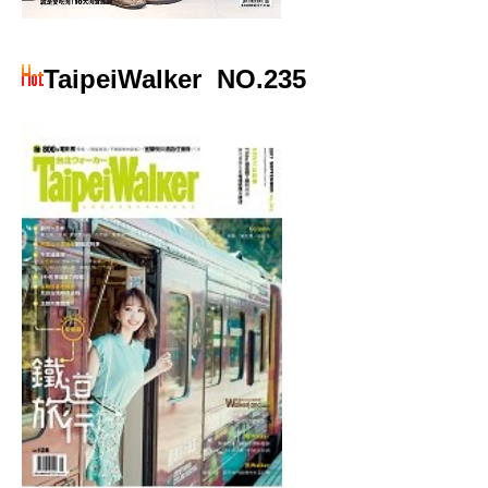
TaipeiWalker
NO.235