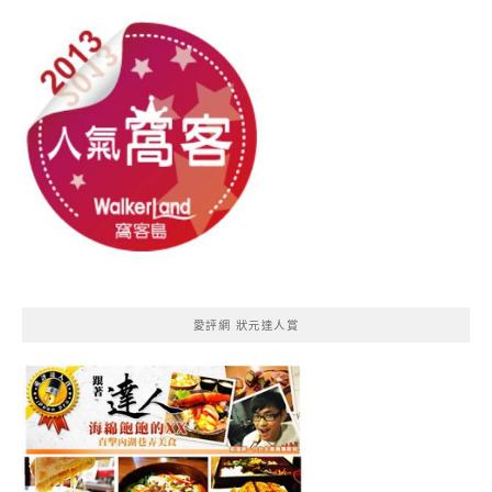
愛評網 狀元達人賞