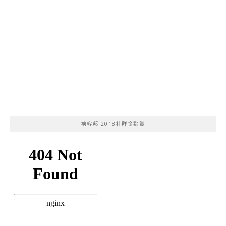
痞客邦 2018社群金點賞