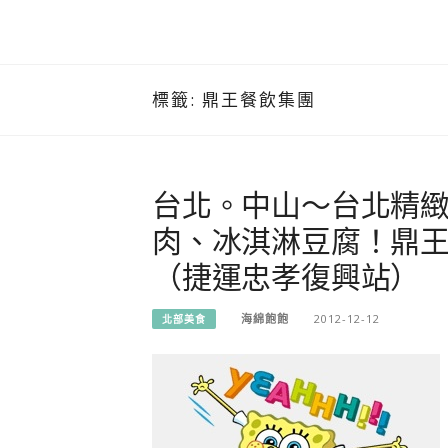
標籤:
鼎王餐飲集團
台北。中山～台北精
肉、冰淇淋豆腐！鼎王餐
（捷運忠孝復興站）
海綿飽飽
2012-12-12
北部美食