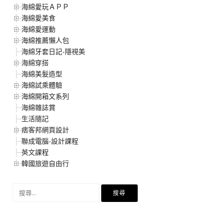
海綿愛玩ＡＰＰ
海綿愛美食
海綿愛運動
海綿推薦懶人包
海綿牙套日記-隱視美
海綿穿搭
海綿美髮造型
海綿試乘體驗
海綿開箱文系列
海綿雜誌賞
生活隨記
痞客邦網頁設計
聯成電腦-設計課程
英文課程
韓國旅遊自由行
搜
尋
關