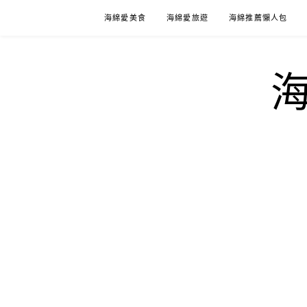
Skip
海綿愛美食
海綿愛旅遊
海綿推薦懶人包
to
content