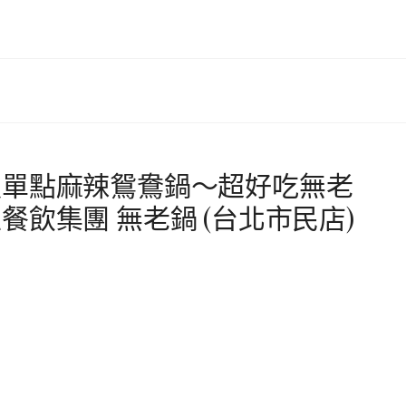
緻單點麻辣鴛鴦鍋～超好吃無老
飲集團 無老鍋 (台北市民店)