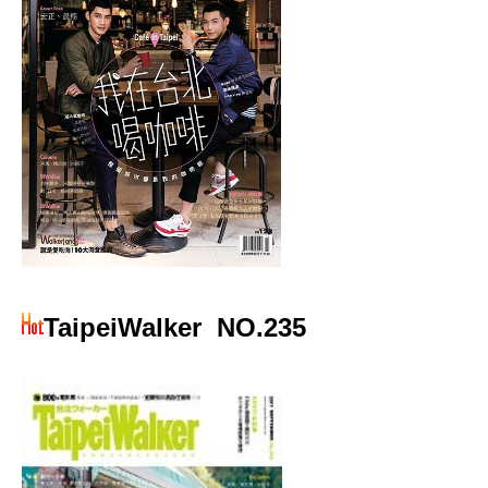
TaipeiWalker
NO.235