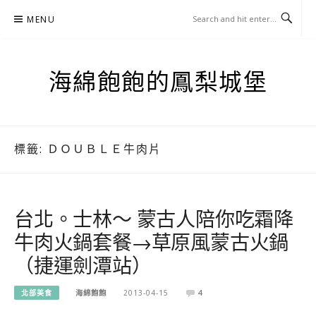
Skip
MENU
to
content
海綿飽飽的鳳梨城堡
標籤:
ＤＯＵＢＬＥ牛肉片
台北。士林～ 蒙古人陪你吃霜降
牛肉火鍋套餐→草原風蒙古火鍋
（捷運劍潭站）
北部美食
海綿飽飽
2013-04-15
4