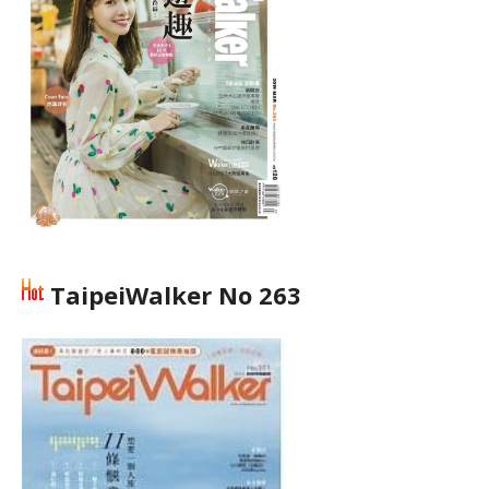
TaipeiWalker No 263