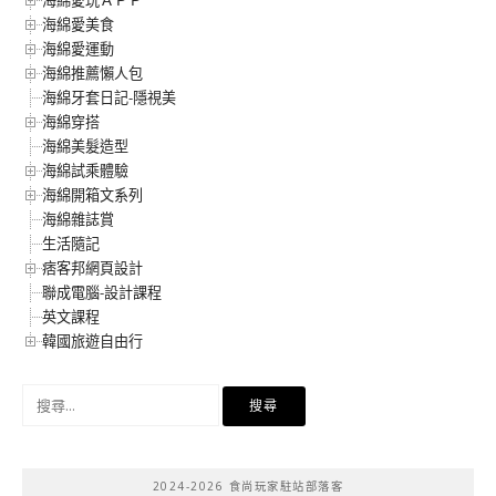
海綿愛美食
海綿愛運動
海綿推薦懶人包
海綿牙套日記-隱視美
海綿穿搭
海綿美髮造型
海綿試乘體驗
海綿開箱文系列
海綿雜誌賞
生活隨記
痞客邦網頁設計
聯成電腦-設計課程
英文課程
韓國旅遊自由行
搜
尋
關
鍵
2024-2026 食尚玩家駐站部落客
字: