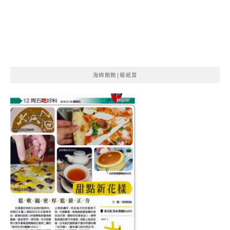
海綿飽飽|報紙賞