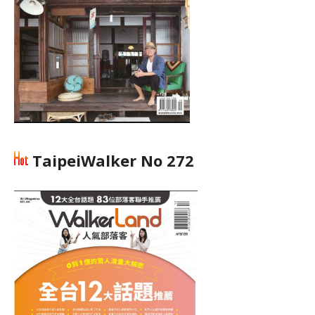
TaipeiWalker No 272