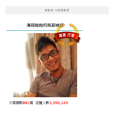
窩客島 人氣窩客賞