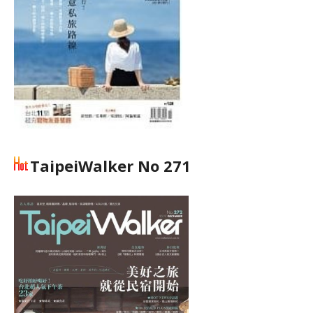
TaipeiWalker No 271