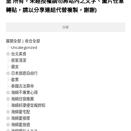
堡
所有，未經授權請勿將站內之文字、圖片任意
轉貼，請以分享連結代替複製，謝謝)
分類
展開全部
|
收合全部
Uncategorized
台北美食
居家清潔
廣宣
日本旅遊自由行
歇業
泰國古法算命
海綿不專業心得
海綿住宿推薦
海綿好康便宜報妳知
海綿愛宅配
海綿愛按摩
海綿愛旅遊
海綿愛玩ＡＰＰ