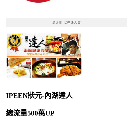
愛評網 狀元達人賞
IPEEN狀元-內湖達人
總流量500萬UP