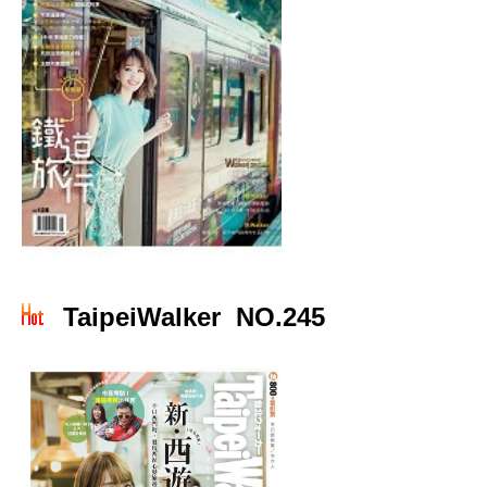
TaipeiWalker NO.245