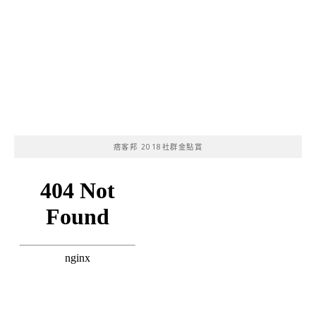
痞客邦 2018社群金點賞