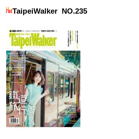
TaipeiWalker
NO.235