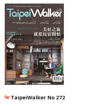
TaipeiWalker No 272