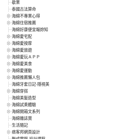
歇業
泰國古法算命
海綿不專業心得
海綿住宿推薦
海綿好康便宜報妳知
海綿愛宅配
海綿愛按摩
海綿愛旅遊
海綿愛玩ＡＰＰ
海綿愛美食
海綿愛運動
海綿推薦懶人包
海綿牙套日記-隱視美
海綿穿搭
海綿美髮造型
海綿試乘體驗
海綿開箱文系列
海綿雜誌賞
生活隨記
痞客邦網頁設計
聯成電腦-設計課程