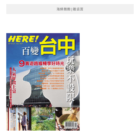
海綿飽飽|雜誌賞