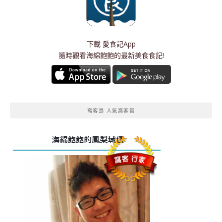
下載
愛食記App
隨時觀看海綿飽飽的最新美食食記!
窩客島 人氣窩客賞