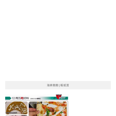
海綿飽飽|報紙賞