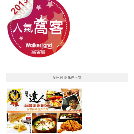
愛評網 狀元達人賞