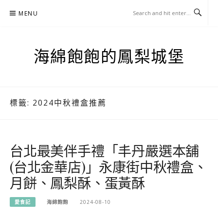
Skip
MENU
to
content
海綿飽飽的鳳梨城堡
標籤:
2024中秋禮盒推薦
台北最美伴手禮「丰丹嚴選本舖
(台北金華店)」永康街中秋禮盒、
月餅、鳳梨酥、蛋黃酥
愛食記
海綿飽飽
2024-08-10