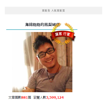
窩客島 人氣窩客賞