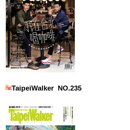
TaipeiWalker
NO.235