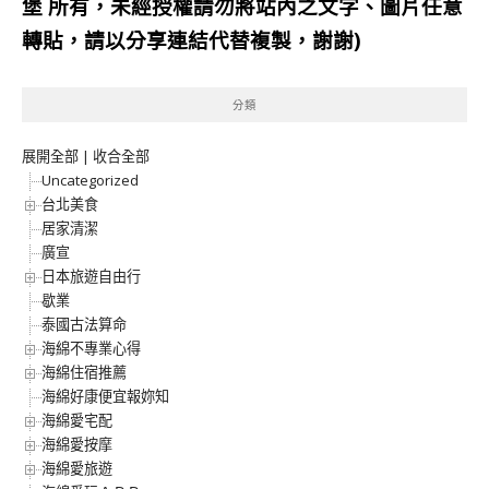
堡
所有，未經授權請勿將站內之文字、圖片任意
轉貼，請以分享連結代替複製，謝謝)
分類
展開全部
|
收合全部
Uncategorized
台北美食
居家清潔
廣宣
日本旅遊自由行
歇業
泰國古法算命
海綿不專業心得
海綿住宿推薦
海綿好康便宜報妳知
海綿愛宅配
海綿愛按摩
海綿愛旅遊