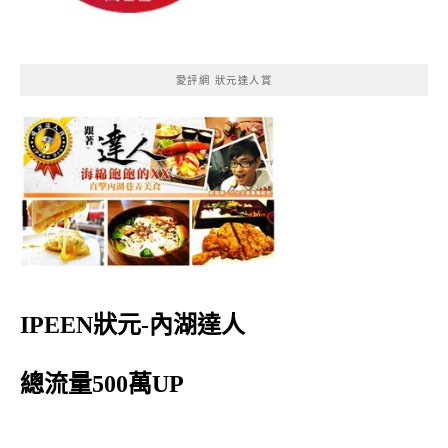
愛評網 狀元達人賞
IPEEN狀元-內湖達人
總流量500萬UP