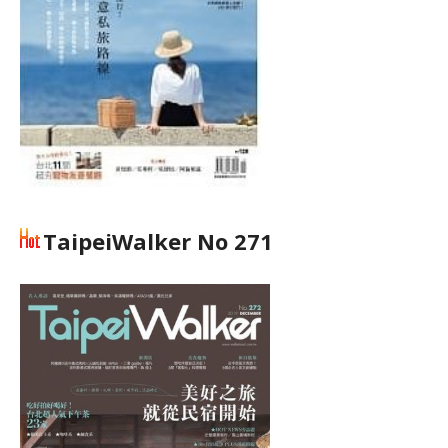
TaipeiWalker No 271