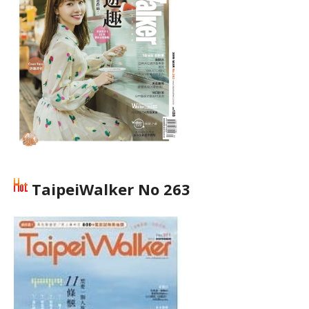
TaipeiWalker No 263