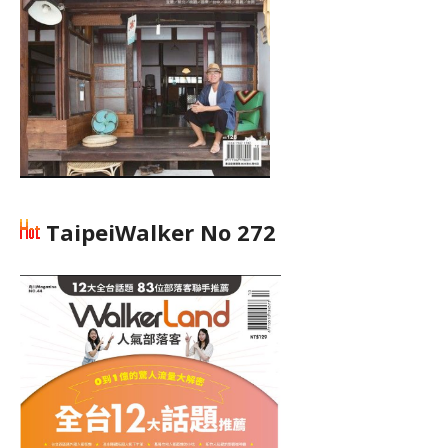
TaipeiWalker No 272