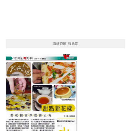
海綿飽飽|報紙賞