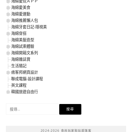
海綿愛玩ＡＰＰ
海綿愛美食
海綿愛運動
海綿推薦懶人包
海綿牙套日記-隱視美
海綿穿搭
海綿美髮造型
海綿試乘體驗
海綿開箱文系列
海綿雜誌賞
生活隨記
痞客邦網頁設計
聯成電腦-設計課程
英文課程
韓國旅遊自由行
搜
尋
關
鍵
2024-2026 食尚玩家駐站部落客