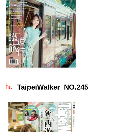
TaipeiWalker NO.245