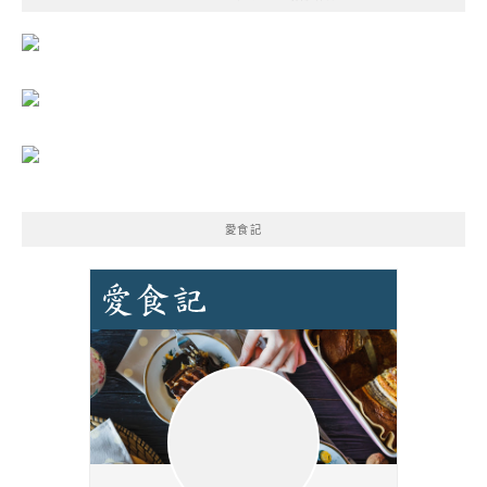
字:
愛食記